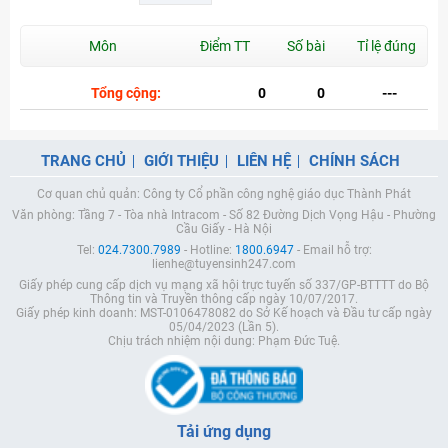
Môn
Điểm TT
Số bài
Tỉ lệ đúng
Tổng cộng:
0
0
---
TRANG CHỦ
GIỚI THIỆU
LIÊN HỆ
CHÍNH SÁCH
Cơ quan chủ quản: Công ty Cổ phần công nghệ giáo dục Thành Phát
Văn phòng: Tầng 7 - Tòa nhà Intracom - Số 82 Đường Dịch Vọng Hậu - Phường
Cầu Giấy - Hà Nội
Tel:
024.7300.7989
- Hotline:
1800.6947
- Email hỗ trợ:
lienhe@tuyensinh247.com
Giấy phép cung cấp dịch vụ mạng xã hội trực tuyến số 337/GP-BTTTT do Bộ
Thông tin và Truyền thông cấp ngày 10/07/2017.
Giấy phép kinh doanh: MST-0106478082 do Sở Kế hoạch và Đầu tư cấp ngày
05/04/2023 (Lần 5).
Chịu trách nhiệm nội dung: Phạm Đức Tuệ.
Tải ứng dụng