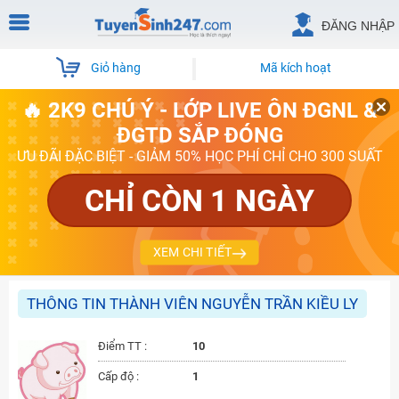
ĐĂNG NHẬP
Giỏ hàng
Mã kích hoạt
🔥 2K9 CHÚ Ý - LỚP LIVE ÔN ĐGNL &
ĐGTD SẮP ĐÓNG
ƯU ĐÃI ĐẶC BIỆT - GIẢM 50% HỌC PHÍ CHỈ CHO 300 SUẤT
CHỈ CÒN 1 NGÀY
XEM CHI TIẾT
THÔNG TIN THÀNH VIÊN NGUYỄN TRẦN KIỀU LY
Điểm TT :
10
Cấp độ :
1