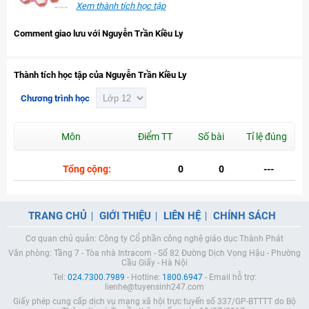
Xem thành tích học tập
Comment giao lưu với Nguyễn Trần Kiều Ly
Thành tích học tập của Nguyễn Trần Kiều Ly
Chương trình học
Môn
Điểm TT
Số bài
Tỉ lệ đúng
Tổng cộng:
0
0
---
TRANG CHỦ
GIỚI THIỆU
LIÊN HỆ
CHÍNH SÁCH
Cơ quan chủ quản: Công ty Cổ phần công nghệ giáo dục Thành Phát
Văn phòng: Tầng 7 - Tòa nhà Intracom - Số 82 Đường Dịch Vọng Hậu - Phường
Cầu Giấy - Hà Nội
Tel:
024.7300.7989
- Hotline:
1800.6947
- Email hỗ trợ:
lienhe@tuyensinh247.com
Giấy phép cung cấp dịch vụ mạng xã hội trực tuyến số 337/GP-BTTTT do Bộ