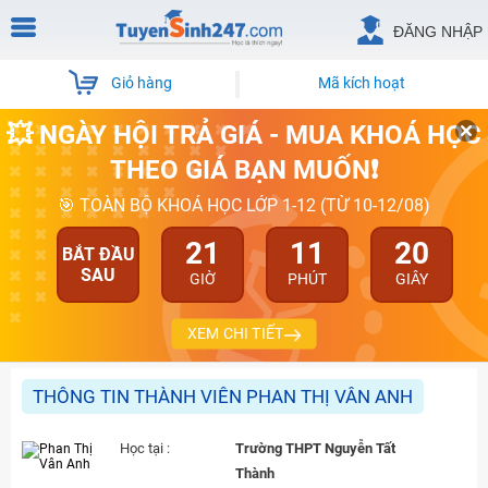
ĐĂNG NHẬP
Giỏ hàng
Mã kích hoạt
💥 NGÀY HỘI TRẢ GIÁ - MUA KHOÁ HỌC
THEO GIÁ BẠN MUỐN❗
🎯 TOÀN BỘ KHOÁ HỌC LỚP 1-12 (TỪ 10-12/08)
21
11
20
BẮT ĐẦU
SAU
GIỜ
PHÚT
GIÂY
XEM CHI TIẾT
THÔNG TIN THÀNH VIÊN PHAN THỊ VÂN ANH
Học tại :
Trường THPT Nguyễn Tất
Thành