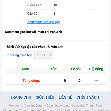
Điểm TT :
10
Cấp độ :
1
Xem thành tích học tập
Comment giao lưu với Phan Thị Vân Anh
Thành tích học tập của Phan Thị Vân Anh
Chương trình học
Môn
Điểm TT
Số bài
Tỉ lệ đúng
Tổng cộng:
0
0
---
TRANG CHỦ
GIỚI THIỆU
LIÊN HỆ
CHÍNH SÁCH
Cơ quan chủ quản: Công ty Cổ phần công nghệ giáo dục Thành Phát
Văn phòng: Tầng 7 - Tòa nhà Intracom - Số 82 Đường Dịch Vọng Hậu - Phường