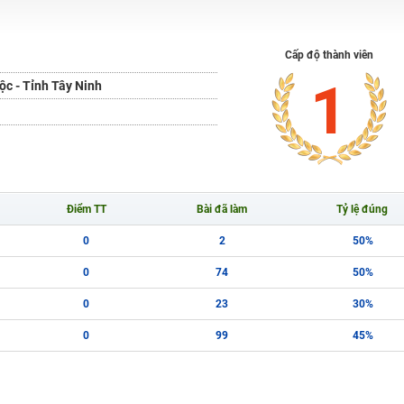
H ít nhất 25 điểm
Cấp độ thành viên
 Tuyensinh247 (Từ 16-18/07/2025)
1
c - Tỉnh Tây Ninh
năm 2018
g lai!
Điểm TT
Bài đã làm
Tỷ lệ đúng
 viên giỏi và nổi tiếng
0
2
50%
0
74
50%
0
23
30%
0
99
45%