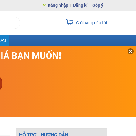
Đăng nhập
Đăng kí
Góp ý
Giỏ hàng của tôi
OẠT
GIÁ BẠN MUỐN❗
HỖ TRỢ - HƯỚNG DẪN