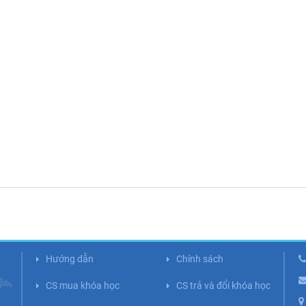
Hướng dẫn
Chính sách
CS mua khóa học
CS trả và đổi khóa học