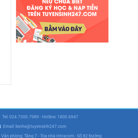
Tel: 024.7300.7989 - Hotline: 1800.6947
Email: lienhe@tuyensinh247.com
Văn phòng: Tầng 7 - Tòa nhà Intracom - Số 82 Đường