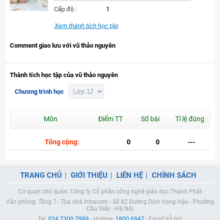
Cấp độ :
1
Xem thành tích học tập
Comment giao lưu với vũ thảo nguyên
Thành tích học tập của vũ thảo nguyên
Chương trình học
Môn
Điểm TT
Số bài
Tỉ lệ đúng
Tổng cộng:
0
0
---
TRANG CHỦ
GIỚI THIỆU
LIÊN HỆ
CHÍNH SÁCH
Cơ quan chủ quản: Công ty Cổ phần công nghệ giáo dục Thành Phát
Văn phòng: Tầng 7 - Tòa nhà Intracom - Số 82 Đường Dịch Vọng Hậu - Phường
Cầu Giấy - Hà Nội
Tel:
024.7300.7989
- Hotline:
1800.6947
- Email hỗ trợ: