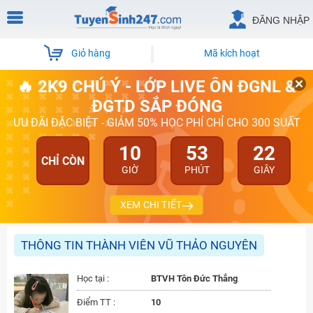
ĐĂNG NHẬP
Giỏ hàng
Mã kích hoạt
🔥 2K9 CHÚ Ý - LỚP LIVE ÔN ĐGNL &
ĐGTD SẮP ĐÓNG
ƯU ĐÃI ĐẶC BIỆT - GIẢM 50% HỌC PHÍ CHỈ CHO 300 SUẤT
10
53
22
CHỈ CÒN
GIỜ
PHÚT
GIÂY
XEM CHI TIẾT
THÔNG TIN THÀNH VIÊN VŨ THẢO NGUYÊN
Học tại :
BTVH Tôn Đức Thắng
Điểm TT :
10