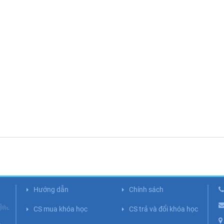
Hướng dẫn
Chính sách
CS mua khóa học
CS trả và đổi khóa học