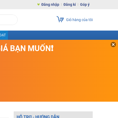
Đăng nhập
Đăng kí
Góp ý
Giỏ hàng của tôi
OẠT
GIÁ BẠN MUỐN❗
HỖ TRỢ - HƯỚNG DẪN