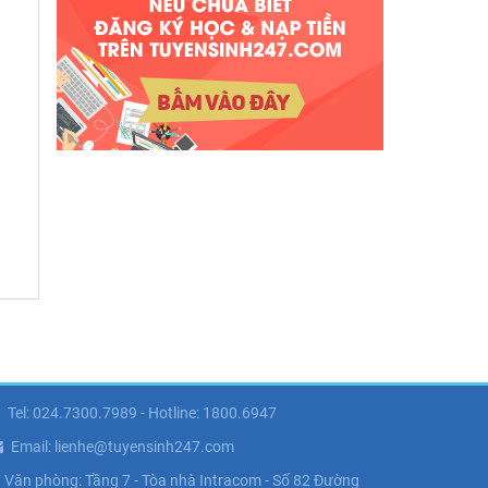
Tel: 024.7300.7989 - Hotline: 1800.6947
Email: lienhe@tuyensinh247.com
Văn phòng: Tầng 7 - Tòa nhà Intracom - Số 82 Đường