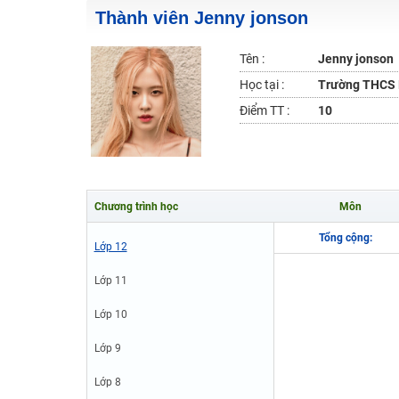
Thành viên Jenny jonson
2K6! Lộ Trình Sun 2024 - Ba bước luyện thi TN THPT - Đ
Hot! Lễ hội đồng giá 449K - 499K toàn bộ khoá học tại
Tên :
Jenny jonson
Khuyến Mãi Khoá Học 1K Chỉ Từ 11-13/09/2024
Học tại :
Trường THCS N
Đồng giá khóa học 499K - 399K (13/11-15/11)
Điểm TT :
10
Khai giảng các khóa lớp 9 Toán - Lý - Hóa - Văn - Anh 
Khai giảng khóa Ngữ văn 7 - xây nền vững chắc cho tươn
Luyện thi vào lớp 10 môn Toán, Văn, Hóa, Anh, Lý với giáo
Chương trình học
Môn
Tổng cộng:
Lớp 12
Lớp 11
Lớp 10
Lớp 9
Lớp 8