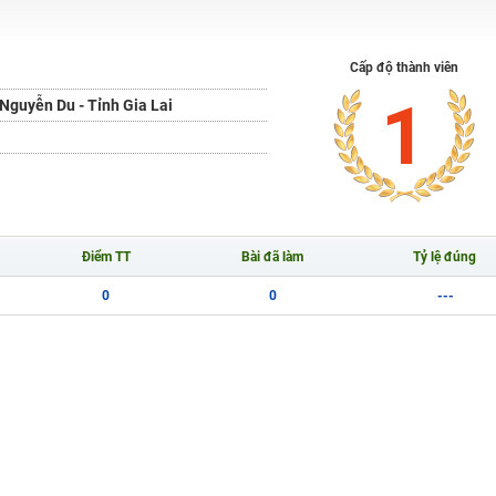
H ít nhất 25 điểm
 Tuyensinh247 (Từ 16-18/07/2025)
Cấp độ thành viên
1
guyễn Du - Tỉnh Gia Lai
năm 2018
g lai!
 viên giỏi và nổi tiếng
Điểm TT
Bài đã làm
Tỷ lệ đúng
0
0
---