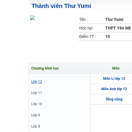
Thành viên Thư Yumi
2K6! Lộ Trình Sun 2024 - Ba bước luyện thi TN THPT - Đ
Hot! Lễ hội đồng giá 449K - 499K toàn bộ khoá học tại
Tên :
Thư Yumi
Khuyến Mãi Khoá Học 1K Chỉ Từ 11-13/09/2024
Học tại :
THPT Yên Mỹ 
Đồng giá khóa học 499K - 399K (13/11-15/11)
Điểm TT :
10
Khai giảng các khóa lớp 9 Toán - Lý - Hóa - Văn - Anh 
Khai giảng khóa Ngữ văn 7 - xây nền vững chắc cho tươn
Luyện thi vào lớp 10 môn Toán, Văn, Hóa, Anh, Lý với giáo
Chương trình học
Môn
Môn Lí lớp 12
Lớp 12
Môn Anh lớp 12
Lớp 11
Tổng cộng:
Lớp 10
Lớp 9
Lớp 8