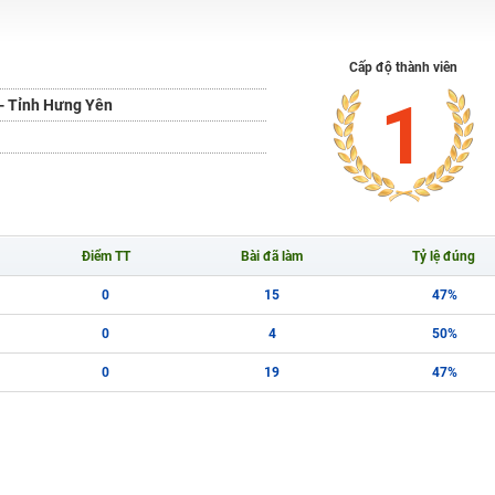
H ít nhất 25 điểm
 Tuyensinh247 (Từ 16-18/07/2025)
Cấp độ thành viên
1
- Tỉnh Hưng Yên
năm 2018
g lai!
 viên giỏi và nổi tiếng
Điểm TT
Bài đã làm
Tỷ lệ đúng
0
15
47%
0
4
50%
0
19
47%