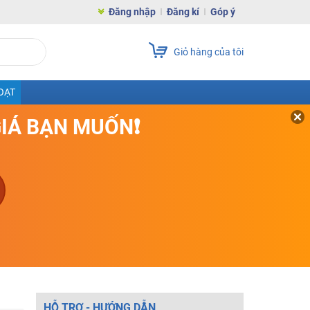
Đăng nhập
Đăng kí
Góp ý
Giỏ hàng của tôi
OẠT
GIÁ BẠN MUỐN❗
HỖ TRỢ - HƯỚNG DẪN