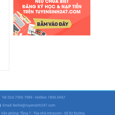
Tel: 024.7300.7989 - Hotline: 1800.6947
Email: lienhe@tuyensinh247.com
Văn phòng: Tầng 7 - Tòa nhà Intracom - Số 82 Đường