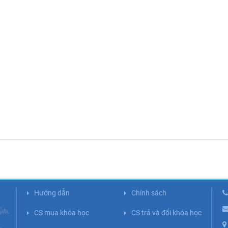
Hướng dẫn
Chính sách
CS mua khóa học
CS trả và đổi khóa học