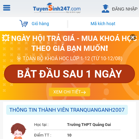
ĐĂNG NHẬP
Giỏ hàng
Mã kích hoạt
💥 NGÀY HỘI TRẢ GIÁ - MUA KHOÁ HỌC
THEO GIÁ BẠN MUỐN❗
🎯 TOÀN BỘ KHOÁ HỌC LỚP 1-12 (TỪ 10-12/08)
BẮT ĐẦU SAU 1 NGÀY
XEM CHI TIẾT
THÔNG TIN THÀNH VIÊN TRANQUANGANH2007
Học tại :
Trường THPT Quảng Oai
Điểm TT :
10