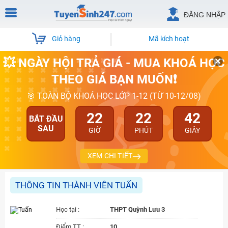
ĐĂNG NHẬP
Giỏ hàng
Mã kích hoạt
💥 NGÀY HỘI TRẢ GIÁ - MUA KHOÁ HỌC
THEO GIÁ BẠN MUỐN❗
🎯 TOÀN BỘ KHOÁ HỌC LỚP 1-12 (TỪ 10-12/08)
22
22
42
BẮT ĐẦU
SAU
GIỜ
PHÚT
GIÂY
XEM CHI TIẾT
THÔNG TIN THÀNH VIÊN TUẤN
Học tại :
THPT Quỳnh Lưu 3
Điểm TT :
10