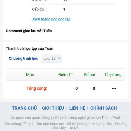
Cấp độ :
1
Xem thành tích học tập
Comment giao lưu với Tuấn
Thành tích học tập của Tuấn
Chương trình học
Môn
Điểm TT
Số bài
Tỉ lệ đúng
Tổng cộng:
0
0
---
TRANG CHỦ
GIỚI THIỆU
LIÊN HỆ
CHÍNH SÁCH
Cơ quan chủ quản: Công ty Cổ phần công nghệ giáo dục Thành Phát
Văn phòng: Tầng 7 - Tòa nhà Intracom - Số 82 Đường Dịch Vọng Hậu - Phường
Cầu Giấy - Hà Nội