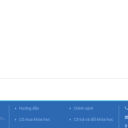
Hướng dẫn
Chính sách
CS mua khóa học
CS trả và đổi khóa học