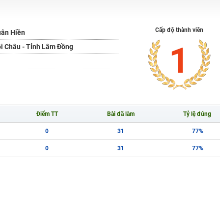
H ít nhất 25 điểm
Cấp độ thành viên
uân Hiền
 Tuyensinh247 (Từ 16-18/07/2025)
1
i Châu - Tỉnh Lâm Đồng
năm 2018
g lai!
Điểm TT
Bài đã làm
Tỷ lệ đúng
 viên giỏi và nổi tiếng
0
31
77%
0
31
77%