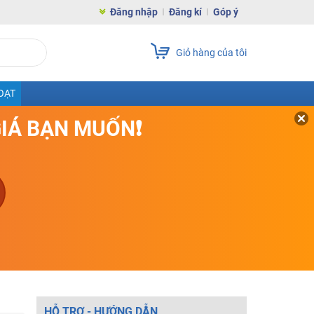
Đăng nhập
Đăng kí
Góp ý
Giỏ hàng của tôi
OẠT
GIÁ BẠN MUỐN❗
HỖ TRỢ - HƯỚNG DẪN