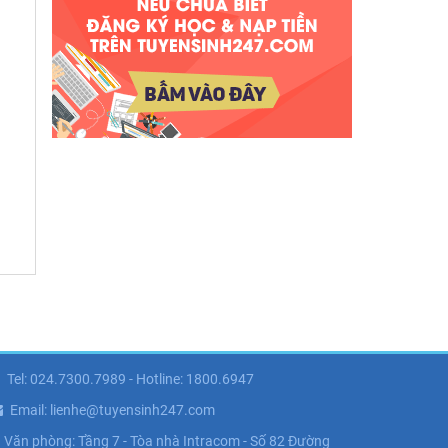
Tel: 024.7300.7989 - Hotline: 1800.6947
Email: lienhe@tuyensinh247.com
Văn phòng: Tầng 7 - Tòa nhà Intracom - Số 82 Đường