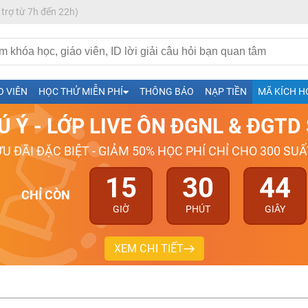
 trợ từ 7h đến 22h)
h- Sinh-Sử-Địa cùng Thầy Cô giỏi, nổi tiếng
O VIÊN
HỌC THỬ MIỄN PHÍ
THÔNG BÁO
NẠP TIỀN
MÃ KÍCH H
ng
Ú Ý - LỚP LIVE ÔN ĐGNL & ĐGT
026-2027
ƯU ĐÃI ĐẶC BIỆT - GIẢM 50% HỌC PHÍ CHỈ CHO 300 SUẤ
15
30
44
CHỈ CÒN
GIỜ
PHÚT
GIÂY
XEM CHI TIẾT