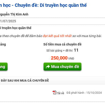
n học - Chuyên đề: Di truyền học quần thể
H ít nhất 25 điểm
 Tuyensinh247 (Từ 16-18/07/2025)
guyễn Thị Kim Anh
1/07/2025
i truyền học quần thể
năm 2018
ua theo chuyên đề để đảm bảo
đạt kết quả tốt nhất
so với mua từng bài.
g lai!
iảng
Số tiền mua cả chuyên đề
 viên giỏi và nổi tiếng
11
Số bài giảng + đề thi:
250,000
VNĐ
ảng
Mua chuyên đề
I ĐÂY SAU KHI MUA CẢ CHUYÊN ĐỀ
Đã phát hành : 15/10/2024
Tải về