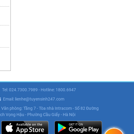
Tel: 024.7300.7989 - Hotline: 1800.6947
Email: lienhe@tuyensinh247.com
Văn phòng: Tầng 7 - Tòa nhà Intracom - Số 82 Đường
ịch Vọng Hậu - Phường Cầu Giấy - Hà Nội