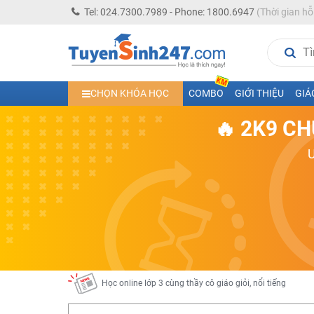
Tel: 024.7300.7989 - Phone: 1800.6947
(Thời gian hỗ
Học trực tuyến lớp 10 các môn Toán - Lý - Hóa - Văn - An
CHỌN KHÓA HỌC
COMBO
GIỚI THIỆU
GIÁ
Học trực tuyến lớp 11 đủ môn cùng Thầy Cô giỏi, nổi tiế
🔥 2K9 CH
Học online trực tuyến cấp Tiểu học và THCS năm học 2
Học online lớp 5 cùng thầy cô giáo giỏi, nổi tiếng
Học online lớp 7 cùng thầy cô giáo giỏi
Học online lớp 6 cùng thầy cô giỏi, nổi tiếng
Học online lớp 8 cùng thầy cô giáo giỏi
2K13! Bứt Phá Lớp 5 Năm Học 2023 - 2024
Học online lớp 4 cùng thầy cô giáo giỏi, nổi tiếng
Học online lớp 3 cùng thầy cô giáo giỏi, nổi tiếng
Học online lớp 2 với thầy cô giáo giỏi, nổi tiếng