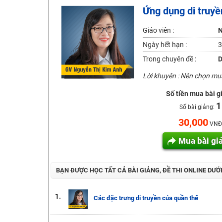
Ứng dụng di truyề
2K6! Lộ Trình Sun 2024 - Ba bước luyện thi TN THPT - Đ
Hot! Lễ hội đồng giá 449K - 499K toàn bộ khoá học tại
Giáo viên :
N
Khuyến Mãi Khoá Học 1K Chỉ Từ 11-13/09/2024
Ngày hết hạn :
3
Đồng giá khóa học 499K - 399K (13/11-15/11)
Trong chuyên đề :
D
Khai giảng các khóa lớp 9 Toán - Lý - Hóa - Văn - Anh 
Lời khuyên : Nên chọn m
Khai giảng khóa Ngữ văn 7 - xây nền vững chắc cho tươn
Số tiền mua bài g
Luyện thi vào lớp 10 môn Toán, Văn, Hóa, Anh, Lý với giáo
1
Số bài giảng:
30,000
VNĐ
Mua bài gi
BẠN ĐƯỢC HỌC TẤT CẢ BÀI GIẢNG, ĐỀ THI ONLINE DƯỚ
1.
Các đặc trưng di truyền của quần thể