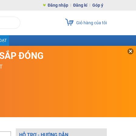
Đăng nhập
Đăng kí
Góp ý
Giỏ hàng của tôi
OẠT
D SẮP ĐÓNG
T
HỖ TRỢ - HƯỚNG DẪN