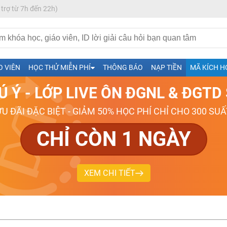
 trợ từ 7h đến 22h)
h- Sinh-Sử-Địa cùng Thầy Cô giỏi, nổi tiếng
O VIÊN
HỌC THỬ MIỄN PHÍ
THÔNG BÁO
NẠP TIỀN
MÃ KÍCH H
ng
Ú Ý - LỚP LIVE ÔN ĐGNL & ĐGT
026-2027
ƯU ĐÃI ĐẶC BIỆT - GIẢM 50% HỌC PHÍ CHỈ CHO 300 SUẤ
CHỈ CÒN 1 NGÀY
XEM CHI TIẾT