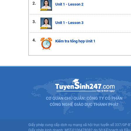
2.
Unit 1 - Lesson 2
3.
Unit 1 - Lesson 3
4.
Kiểm tra tổng hợp Unit 1
CƠ QUAN CHỦ QUẢN: CÔNG TY CỔ PHẦN
CÔNG NGHỆ GIÁO DỤC THÀNH PHÁT
Giấy phép cung cấp dịch vụ mạng xã hội trực tuyến số 337/GP-
Giấy phép kinh doanh: MST-0106478082 do Sở Kế hoạch và Đầu 