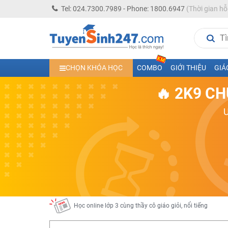
Tel: 024.7300.7989 - Phone: 1800.6947
(Thời gian hỗ
Học trực tuyến lớp 10 các môn Toán - Lý - Hóa - Văn - An
CHỌN KHÓA HỌC
COMBO
GIỚI THIỆU
GIÁ
Học trực tuyến lớp 11 đủ môn cùng Thầy Cô giỏi, nổi tiế
🔥 2K9 CH
Học online trực tuyến cấp Tiểu học và THCS năm học 2
Học online lớp 5 cùng thầy cô giáo giỏi, nổi tiếng
Học online lớp 7 cùng thầy cô giáo giỏi
Học online lớp 6 cùng thầy cô giỏi, nổi tiếng
Học online lớp 8 cùng thầy cô giáo giỏi
2K13! Bứt Phá Lớp 5 Năm Học 2023 - 2024
Học online lớp 4 cùng thầy cô giáo giỏi, nổi tiếng
Học online lớp 3 cùng thầy cô giáo giỏi, nổi tiếng
Học online lớp 2 với thầy cô giáo giỏi, nổi tiếng