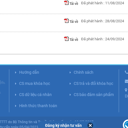
Đã phát hành : 11/08/2024
Tải về
Đã phát hành : 28/08/2024
Tải về
Đã phát hành : 24/09/2024
Tải về
Hướng dẫn
Chính sách
CS mua khóa học
CS trả và đổi khóa học
CS dữ liệu cá nhân
CS bảo đảm sản phẩm
D
Hình thức thanh toán
BTTTT do Bộ Thông tin và Truyền thông cấp ngày 10/07/2017.
Đăng ký nhận tư vấn
tư cấp ngày 05/04/2023 (Lần 5).