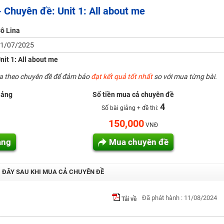
- Chuyên đề: Unit 1: All about me
H ít nhất 25 điểm
 Tuyensinh247 (Từ 16-18/07/2025)
ô Lina
1/07/2025
nit 1: All about me
năm 2018
ua theo chuyên đề để đảm bảo
đạt kết quả tốt nhất
so với mua từng bài.
g lai!
iảng
Số tiền mua cả chuyên đề
 viên giỏi và nổi tiếng
4
Số bài giảng + đề thi:
150,000
VNĐ
ảng
Mua chuyên đề
I ĐÂY SAU KHI MUA CẢ CHUYÊN ĐỀ
Đã phát hành : 11/08/2024
Tải về