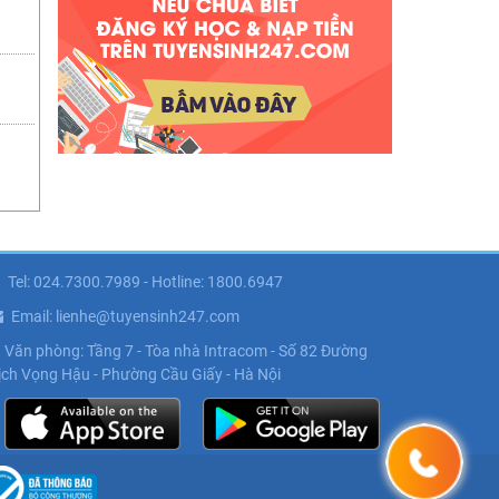
Tel: 024.7300.7989 - Hotline: 1800.6947
Email: lienhe@tuyensinh247.com
Văn phòng: Tầng 7 - Tòa nhà Intracom - Số 82 Đường
ịch Vọng Hậu - Phường Cầu Giấy - Hà Nội