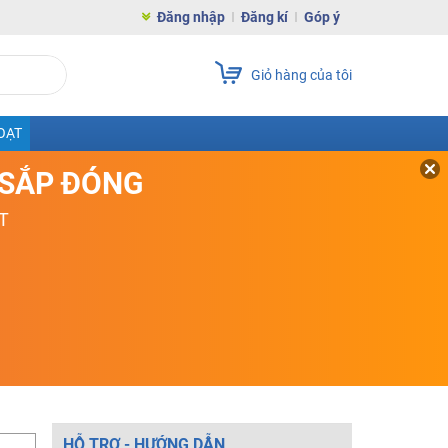
Đăng nhập
Đăng kí
Góp ý
Giỏ hàng của tôi
OẠT
D SẮP ĐÓNG
T
HỖ TRỢ - HƯỚNG DẪN