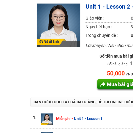
Unit 1 - Lesson 2 
2K6! Lộ Trình Sun 2024 - Ba bước luyện thi TN THPT - Đ
Hot! Lễ hội đồng giá 449K - 499K toàn bộ khoá học tại
Giáo viên :
C
Khuyến Mãi Khoá Học 1K Chỉ Từ 11-13/09/2024
Ngày hết hạn :
3
Đồng giá khóa học 499K - 399K (13/11-15/11)
Trong chuyên đề :
U
Khai giảng các khóa lớp 9 Toán - Lý - Hóa - Văn - Anh 
Lời khuyên : Nên chọn m
Khai giảng khóa Ngữ văn 7 - xây nền vững chắc cho tươn
Số tiền mua bài g
Luyện thi vào lớp 10 môn Toán, Văn, Hóa, Anh, Lý với giáo
1
Số bài giảng:
50,000
VNĐ
Mua bài gi
BẠN ĐƯỢC HỌC TẤT CẢ BÀI GIẢNG, ĐỀ THI ONLINE DƯỚ
1.
Miễn phí -
Unit 1 - Lesson 1