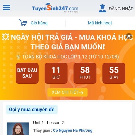
ĐĂNG NHẬP
Giỏ hàng
Mã kích hoạt
💥 NGÀY HỘI TRẢ GIÁ - MUA KHOÁ HỌC
THEO GIÁ BẠN MUỐN❗
🎯 TOÀN BỘ KHOÁ HỌC LỚP 1-12 (TỪ 10-12/08)
11
58
55
BẮT ĐẦU
SAU
GIỜ
PHÚT
GIÂY
XEM CHI TIẾT
Gợi ý mua chuyên đề
Unit 1 - Lesson 2
Thầy giáo :
Cô Nguyễn Hà Phương