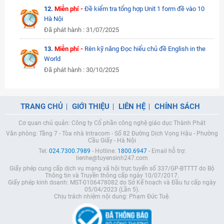
12.
Miễn phí -
Đề kiểm tra tổng hợp Unit 1 form đề vào 10
Hà Nội
Đã phát hành : 31/07/2025
13.
Miễn phí -
Rèn kỹ năng Đọc hiểu chủ đề English in the
World
Đã phát hành : 30/10/2025
TRANG CHỦ
GIỚI THIỆU
LIÊN HỆ
CHÍNH SÁCH
Cơ quan chủ quản: Công ty Cổ phần công nghệ giáo dục Thành Phát
Văn phòng: Tầng 7 - Tòa nhà Intracom - Số 82 Đường Dịch Vọng Hậu - Phường
Cầu Giấy - Hà Nội
Tel:
024.7300.7989
- Hotline:
1800.6947
- Email hỗ trợ:
lienhe@tuyensinh247.com
Giấy phép cung cấp dịch vụ mạng xã hội trực tuyến số 337/GP-BTTTT do Bộ
Thông tin và Truyền thông cấp ngày 10/07/2017.
Giấy phép kinh doanh: MST-0106478082 do Sở Kế hoạch và Đầu tư cấp ngày
05/04/2023 (Lần 5).
Chịu trách nhiệm nội dung: Phạm Đức Tuệ.