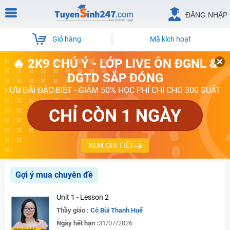
ĐĂNG NHẬP
Giỏ hàng
Mã kích hoạt
🔥 2K9 CHÚ Ý - LỚP LIVE ÔN ĐGNL &
ĐGTD SẮP ĐÓNG
ƯU ĐÃI ĐẶC BIỆT - GIẢM 50% HỌC PHÍ CHỈ CHO 300 SUẤT
CHỈ CÒN 1 NGÀY
XEM CHI TIẾT
Gợi ý mua chuyên đề
Unit 1 - Lesson 2
Thầy giáo :
Cô Bùi Thanh Huế
Ngày hết hạn :
31/07/2026