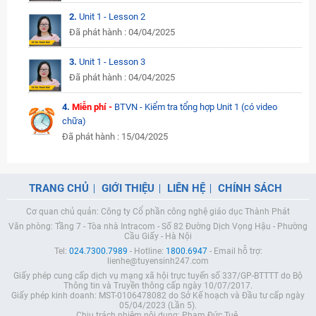
2.
Unit 1 - Lesson 2
Đã phát hành : 04/04/2025
3.
Unit 1 - Lesson 3
Đã phát hành : 04/04/2025
4.
Miễn phí -
BTVN - Kiểm tra tổng hợp Unit 1 (có video
chữa)
Đã phát hành : 15/04/2025
TRANG CHỦ
GIỚI THIỆU
LIÊN HỆ
CHÍNH SÁCH
Cơ quan chủ quản: Công ty Cổ phần công nghệ giáo dục Thành Phát
Văn phòng: Tầng 7 - Tòa nhà Intracom - Số 82 Đường Dịch Vọng Hậu - Phường
Cầu Giấy - Hà Nội
Tel:
024.7300.7989
- Hotline:
1800.6947
- Email hỗ trợ:
lienhe@tuyensinh247.com
Giấy phép cung cấp dịch vụ mạng xã hội trực tuyến số 337/GP-BTTTT do Bộ
Thông tin và Truyền thông cấp ngày 10/07/2017.
Giấy phép kinh doanh: MST-0106478082 do Sở Kế hoạch và Đầu tư cấp ngày
05/04/2023 (Lần 5).
Chịu trách nhiệm nội dung: Phạm Đức Tuệ.