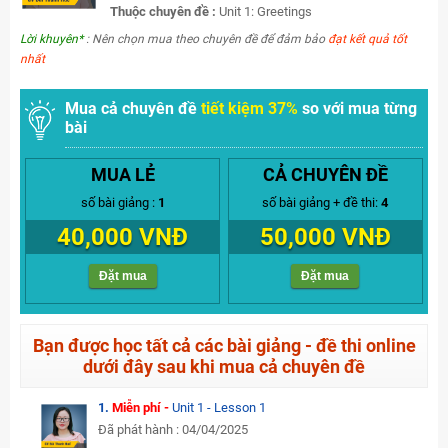
Thuộc chuyên đề :
Unit 1: Greetings
Lời khuyên*
: Nên chọn mua theo chuyên đề để đảm bảo
đạt kết quả tốt
nhất
Mua cả chuyên đề
tiết kiệm 37%
so với mua từng
bài
MUA LẺ
CẢ CHUYÊN ĐỀ
số bài giảng :
1
số bài giảng + đề thi:
4
40,000 VNĐ
50,000 VNĐ
Đặt mua
Đặt mua
Bạn được học tất cả các bài giảng - đề thi online
dưới đây sau khi mua cả chuyên đề
1.
Miễn phí -
Unit 1 - Lesson 1
Đã phát hành : 04/04/2025