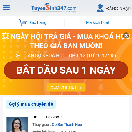
ĐĂNG NHẬP
Giỏ hàng
Mã kích hoạt
💥 NGÀY HỘI TRẢ GIÁ - MUA KHOÁ HỌC
THEO GIÁ BẠN MUỐN❗
🎯 TOÀN BỘ KHOÁ HỌC LỚP 1-12 (TỪ 10-12/08)
BẮT ĐẦU SAU 1 NGÀY
XEM CHI TIẾT
Gợi ý mua chuyên đề
Unit 1 - Lesson 3
Thầy giáo :
Cô Bùi Thanh Huế
Ngày hết hạn :
31/07/2026