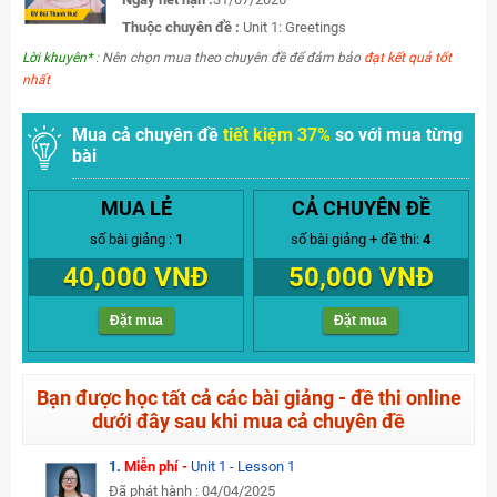
Thuộc chuyên đề :
Unit 1: Greetings
Lời khuyên*
: Nên chọn mua theo chuyên đề để đảm bảo
đạt kết quả tốt
nhất
Mua cả chuyên đề
tiết kiệm 37%
so với mua từng
bài
MUA LẺ
CẢ CHUYÊN ĐỀ
số bài giảng :
1
số bài giảng + đề thi:
4
40,000 VNĐ
50,000 VNĐ
Đặt mua
Đặt mua
Bạn được học tất cả các bài giảng - đề thi online
dưới đây sau khi mua cả chuyên đề
1.
Miễn phí -
Unit 1 - Lesson 1
Đã phát hành : 04/04/2025