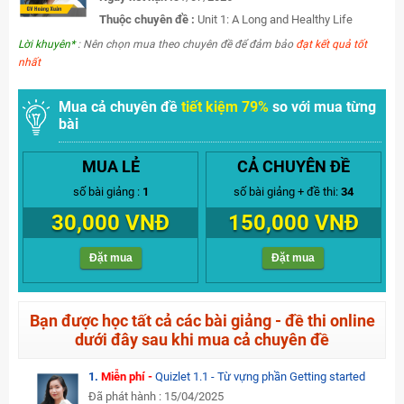
Thuộc chuyên đề :
Unit 1: A Long and Healthy Life
Lời khuyên*
: Nên chọn mua theo chuyên đề để đảm bảo
đạt kết quả tốt
nhất
Mua cả chuyên đề
tiết kiệm 79%
so với mua từng
bài
MUA LẺ
CẢ CHUYÊN ĐỀ
số bài giảng :
1
số bài giảng + đề thi:
34
30,000 VNĐ
150,000 VNĐ
Đặt mua
Đặt mua
Bạn được học tất cả các bài giảng - đề thi online
dưới đây sau khi mua cả chuyên đề
1.
Miễn phí -
Quizlet 1.1 - Từ vựng phần Getting started
Đã phát hành : 15/04/2025