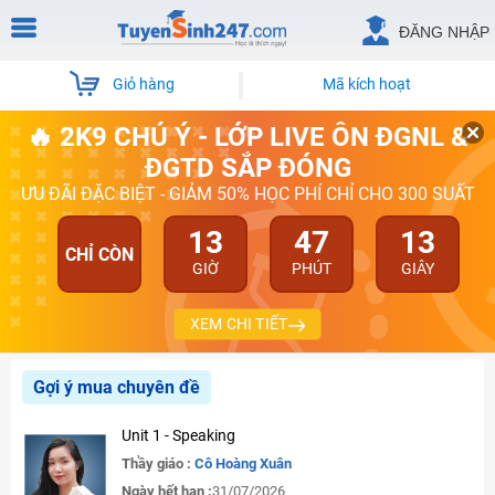
ĐĂNG NHẬP
Giỏ hàng
Mã kích hoạt
🔥 2K9 CHÚ Ý - LỚP LIVE ÔN ĐGNL &
ĐGTD SẮP ĐÓNG
ƯU ĐÃI ĐẶC BIỆT - GIẢM 50% HỌC PHÍ CHỈ CHO 300 SUẤT
13
47
12
CHỈ CÒN
GIỜ
PHÚT
GIÂY
XEM CHI TIẾT
Gợi ý mua chuyên đề
Unit 1 - Speaking
Thầy giáo :
Cô Hoàng Xuân
Ngày hết hạn :
31/07/2026