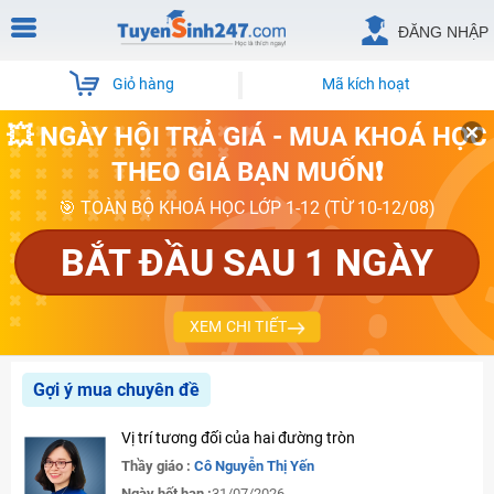
ĐĂNG NHẬP
Giỏ hàng
Mã kích hoạt
💥 NGÀY HỘI TRẢ GIÁ - MUA KHOÁ HỌC
THEO GIÁ BẠN MUỐN❗
🎯 TOÀN BỘ KHOÁ HỌC LỚP 1-12 (TỪ 10-12/08)
BẮT ĐẦU SAU 1 NGÀY
XEM CHI TIẾT
Gợi ý mua chuyên đề
Vị trí tương đối của hai đường tròn
Thầy giáo :
Cô Nguyễn Thị Yến
Ngày hết hạn :
31/07/2026