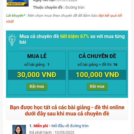
Thuộc chuyên đề :
Đường tròn
Lời khuyên*
: Nên chọn mua theo chuyên đề để đảm bảo
đạt kết quả tốt
nhất
Mua cả chuyên đề
tiết kiệm 67%
so với mua từng
bài
MUA LẺ
CẢ CHUYÊN ĐỀ
số bài giảng :
1
số bài giảng + đề thi:
16
30,000 VNĐ
100,000 VNĐ
Đặt mua
Đặt mua
Bạn được học tất cả các bài giảng - đề thi online
dưới đây sau khi mua cả chuyên đề
1.
Miễn phí -
Mở đầu về đường tròn
Đã phát hành : 10/05/2025