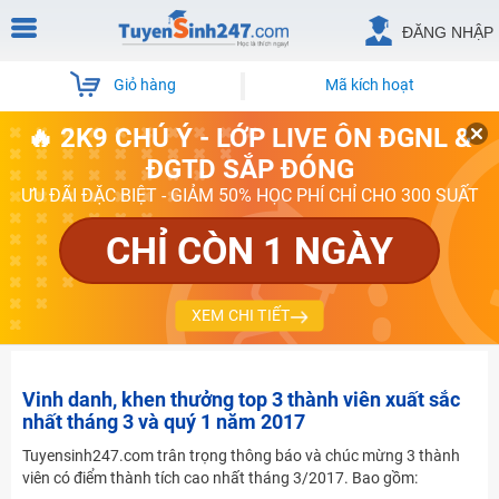
ĐĂNG NHẬP
Giỏ hàng
Mã kích hoạt
🔥 2K9 CHÚ Ý - LỚP LIVE ÔN ĐGNL &
ĐGTD SẮP ĐÓNG
ƯU ĐÃI ĐẶC BIỆT - GIẢM 50% HỌC PHÍ CHỈ CHO 300 SUẤT
CHỈ CÒN 1 NGÀY
XEM CHI TIẾT
Vinh danh, khen thưởng top 3 thành viên xuất sắc
nhất tháng 3 và quý 1 năm 2017
Tuyensinh247.com trân trọng thông báo và chúc mừng 3 thành
viên có điểm thành tích cao nhất tháng 3/2017. Bao gồm: