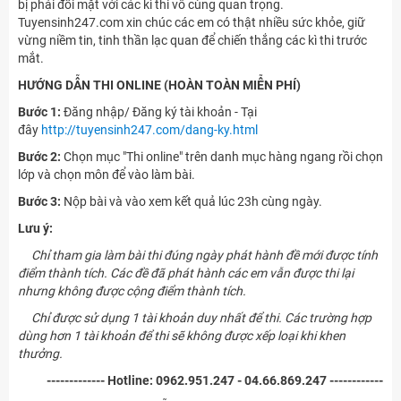
bị phải đối mặt với các kì thi vô cùng quan trọng.
Tuyensinh247.com xin chúc các em có thật nhiều sức khỏe, giữ
vừng niềm tin, tinh thần lạc quan để chiến thắng các kì thi trước
mắt.
HƯỚNG DẪN THI ONLINE (HOÀN TOÀN MIỄN PHÍ)
Bước 1:
Đăng nhập/ Đăng ký tài khoản - Tại
đây
http://tuyensinh247.com/dang-ky.html
Bước 2:
Chọn mục "Thi online" trên danh mục hàng ngang rồi chọn
lớp và chọn môn để vào làm bài.
Bước 3:
Nộp bài và vào xem kết quả lúc 23h cùng ngày.
Lưu ý:
Chỉ tham gia làm bài thi đúng ngày phát hành đề mới được tính
điểm thành tích. Các đề đã phát hành các em vẫn được thi lại
nhưng không được cộng điểm thành tích.
Chỉ được sử dụng 1 tài khoản duy nhất để thi. Các trường hợp
dùng hơn 1 tài khoản để thi sẽ không được xếp loại khi khen
thưởng.
------------- Hotline: 0962.951.247 - 04.66.869.247 ------------