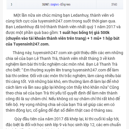
Một lần nữa xin chúc mừng bạn Ledanhuy, thành viên vô
cùng tích cực của tuyensinh247.com trong suốt thời gian qua.
Bạn Ledanhhuy đã trở thành thành viên nhất quý 1 năm 2017 và
được một phần quà bao gồm:
1 suất học bổng trị giá 500k
(chuyển vào tài khoản thành viên trên trang) + 1 mũ+ 1 hộp bút
của Tuyensinh247.com.
Tháng này, tuyensinh247.com xin giới thiệu đến các em những
chia sẻ của bạn Lê Thanh Trà, thành viên nhất tháng 3 về kinh
nghiệm làm bài thi trắc nghiệm các môn nhé. Bạn Lê Thanh Trà
cho biết: " Em thường xuyên lên trang tuyensinh247.com để làm
bài thi online. Đối với các môn thi trắc nghiệm, làm càng nhiều bài
thì càng tốt. Với những bài khó, em thường làm đi làm lại để nhớ
cách làm và lần sau gặp lại không còn thấy khó khăn nữa" Cũng
theo chia sẻ của bạn Trà thì yếu tố quyết định để làm nên thành
công đó là sự chăm chỉ. Nếu không có sự chăm chỉ thì rất khó để
tiến bộ. Hy vọng những chia sẻ của bạn Trà sẽ giúp các em có
thêm động lực, cố gắng để đạt số điểm thật cao ở tháng sau.
Qúy đầu tiên của năm 2017 đã khép lại, kì thi cuối kì sắp tới,
đặc biệt là đối với học sinh lớp 9 và học sinh lớp 12, các em chuẩn