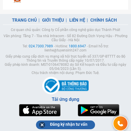
TRANG CHỦ
GIỚI THIỆU
LIÊN HỆ
CHÍNH SÁCH
Cơ quan chủ quản: Công ty Cổ phần công nghệ giáo dục Thành Phát
Văn phòng: Tầng 7 - Tòa nhà Intracom - Số 82 Đường Dịch Vọng Hậu - Phường
Cầu Giấy - Hà Nội
Tel:
024.7300.7989
- Hotline:
1800.6947
- Email hỗ trợ:
lienhe@tuyensinh247.com
Giấy phép cung cấp dịch vụ mạng xã hội trực tuyến số 337/GP-BTTTT do Bộ
Thông tin và Truyền thông cấp ngày 10/07/2017.
Giấy phép kinh doanh: MST-0106478082 do Sở Kế hoạch và Đầu tư cấp ngày
05/04/2023 (Lần 5).
Chịu trách nhiệm nội dung: Phạm Đức Tuệ.
Tải ứng dụng
Đăng ký nhận tư vấn