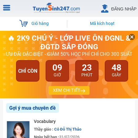
ĐĂNG NHẬP
Giỏ hàng
Mã kích hoạt
🔥 2K9 CHÚ Ý - LỚP LIVE ÔN ĐGNL &
ĐGTD SẮP ĐÓNG
ƯU ĐÃI ĐẶC BIỆT - GIẢM 50% HỌC PHÍ CHỈ CHO 300 SUẤT
09
23
48
CHỈ CÒN
GIỜ
PHÚT
GIÂY
XEM CHI TIẾT
Gợi ý mua chuyên đề
Vocabulary
Thầy giáo :
Cô Đỗ Thị Thảo
Ngày hết hạn :
31/07/2026