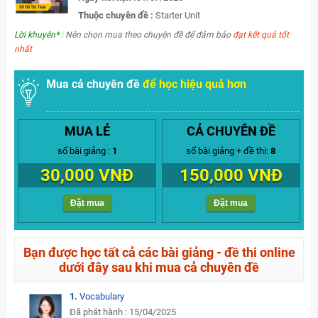
Thuộc chuyên đề :
Starter Unit
Lời khuyên*
: Nên chọn mua theo chuyên đề để đảm bảo
đạt kết quả tốt
nhất
Mua cả chuyên đề
để học hiệu quả hơn
MUA LẺ
CẢ CHUYÊN ĐỀ
số bài giảng :
1
số bài giảng + đề thi:
8
30,000 VNĐ
150,000 VNĐ
Đặt mua
Đặt mua
Bạn được học tất cả các bài giảng - đề thi online
dưới đây sau khi mua cả chuyên đề
1.
Vocabulary
Đã phát hành : 15/04/2025