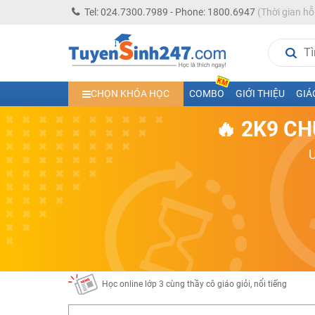
Tel: 024.7300.7989 - Phone: 1800.6947
(Thời gian hỗ
Học trực tuyến lớp 10 các môn Toán - Lý - Hóa - Văn - An
CHỌN KHÓA HỌC
COMBO
GIỚI THIỆU
GIÁ
Học trực tuyến lớp 11 đủ môn cùng Thầy Cô giỏi, nổi tiế
🔥 2K9 CH
Học online trực tuyến cấp Tiểu học và THCS năm học 2
Học online lớp 5 cùng thầy cô giáo giỏi, nổi tiếng
Học online lớp 7 cùng thầy cô giáo giỏi
Học online lớp 6 cùng thầy cô giỏi, nổi tiếng
Học online lớp 8 cùng thầy cô giáo giỏi
2K13! Bứt Phá Lớp 5 Năm Học 2023 - 2024
Học online lớp 4 cùng thầy cô giáo giỏi, nổi tiếng
Học online lớp 3 cùng thầy cô giáo giỏi, nổi tiếng
Học online lớp 2 với thầy cô giáo giỏi, nổi tiếng