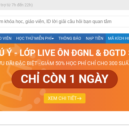
 trợ từ 7h đến 22h)
h- Sinh-Sử-Địa cùng Thầy Cô giỏi, nổi tiếng
O VIÊN
HỌC THỬ MIỄN PHÍ
THÔNG BÁO
NẠP TIỀN
MÃ KÍCH H
ng
Ú Ý - LỚP LIVE ÔN ĐGNL & ĐGT
026-2027
ƯU ĐÃI ĐẶC BIỆT - GIẢM 50% HỌC PHÍ CHỈ CHO 300 SUẤ
CHỈ CÒN 1 NGÀY
XEM CHI TIẾT