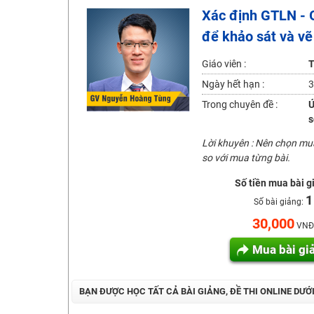
Xác định GTLN - 
2K6! Lộ Trình Sun 2024 - Ba bước luyện thi TN THPT - Đ
để khảo sát và vẽ
Hot! Lễ hội đồng giá 449K - 499K toàn bộ khoá học tại
Khuyến Mãi Khoá Học 1K Chỉ Từ 11-13/09/2024
Giáo viên :
T
Đồng giá khóa học 499K - 399K (13/11-15/11)
Ngày hết hạn :
3
Khai giảng các khóa lớp 9 Toán - Lý - Hóa - Văn - Anh 
Trong chuyên đề :
Ứ
s
Khai giảng khóa Ngữ văn 7 - xây nền vững chắc cho tươn
Lời khuyên : Nên chọn m
Luyện thi vào lớp 10 môn Toán, Văn, Hóa, Anh, Lý với giáo
so với mua từng bài.
Số tiền mua bài g
1
Số bài giảng:
30,000
VNĐ
Mua bài gi
BẠN ĐƯỢC HỌC TẤT CẢ BÀI GIẢNG, ĐỀ THI ONLINE DƯỚ