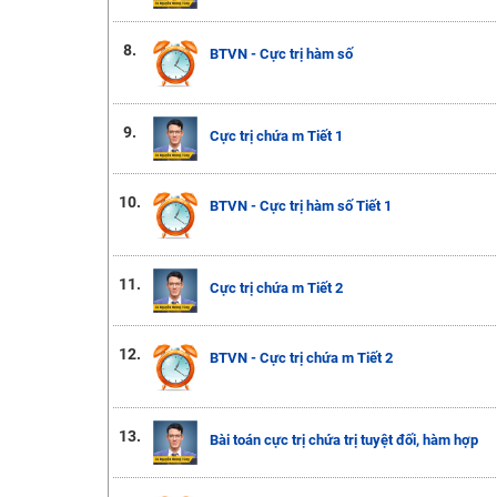
8.
BTVN - Cực trị hàm số
9.
Cực trị chứa m Tiết 1
10.
BTVN - Cực trị hàm số Tiết 1
11.
Cực trị chứa m Tiết 2
12.
BTVN - Cực trị chứa m Tiết 2
13.
Bài toán cực trị chứa trị tuyệt đối, hàm hợp