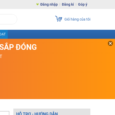
Đăng nhập
Đăng kí
Góp ý
Giỏ hàng của tôi
OẠT
D SẮP ĐÓNG
T
HỖ TRỢ - HƯỚNG DẪN