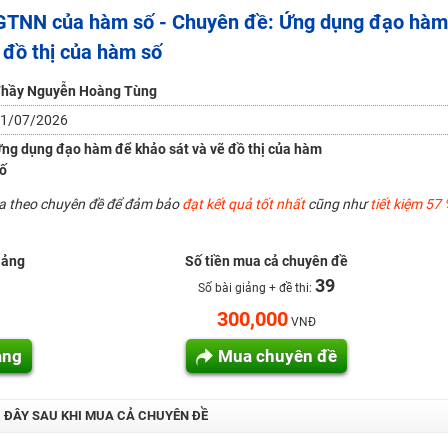
GTNN của hàm số - Chuyên đề: Ứng dụng đạo hàm
H ít nhất 25 điểm
 đồ thị của hàm số
 Tuyensinh247 (Từ 16-18/07/2025)
hầy Nguyễn Hoàng Tùng
1/07/2026
năm 2018
ng dụng đạo hàm để khảo sát và vẽ đồ thị của hàm
ố
g lai!
ua theo chuyên đề để đảm bảo
đạt kết quả tốt nhất
cũng như
tiết kiệm 57 
 viên giỏi và nổi tiếng
iảng
Số tiền mua cả chuyên đề
39
Số bài giảng + đề thi:
300,000
VNĐ
ảng
Mua chuyên đề
I ĐÂY SAU KHI MUA CẢ CHUYÊN ĐỀ