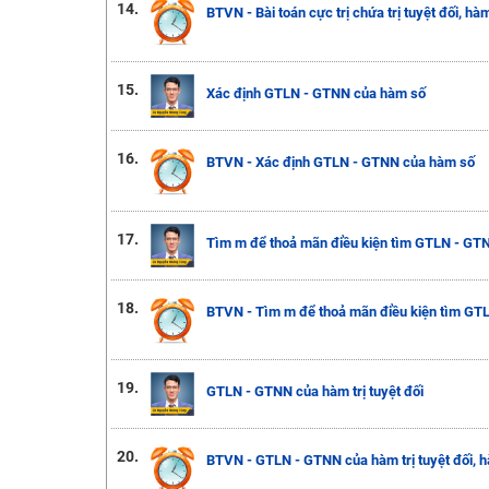
14.
BTVN - Bài toán cực trị chứa trị tuyệt đối, hà
15.
Xác định GTLN - GTNN của hàm số
16.
BTVN - Xác định GTLN - GTNN của hàm số
17.
Tìm m để thoả mãn điều kiện tìm GTLN - GT
18.
BTVN - Tìm m để thoả mãn điều kiện tìm GT
19.
GTLN - GTNN của hàm trị tuyệt đối
20.
BTVN - GTLN - GTNN của hàm trị tuyệt đối, 