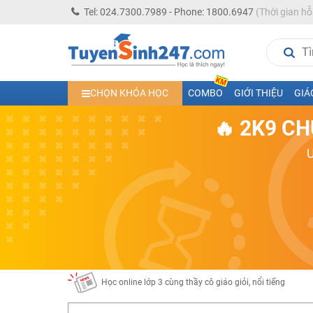
Tel: 024.7300.7989 - Phone: 1800.6947
(Thời gian hỗ
Học trực tuyến lớp 10 các môn Toán - Lý - Hóa - Văn - An
CHỌN KHÓA HỌC
COMBO
GIỚI THIỆU
GIÁ
Học trực tuyến lớp 11 đủ môn cùng Thầy Cô giỏi, nổi tiế
🔥 2K9 CH
Học online trực tuyến cấp Tiểu học và THCS năm học 2
Học online lớp 5 cùng thầy cô giáo giỏi, nổi tiếng
Học online lớp 7 cùng thầy cô giáo giỏi
Học online lớp 6 cùng thầy cô giỏi, nổi tiếng
Học online lớp 8 cùng thầy cô giáo giỏi
2K13! Bứt Phá Lớp 5 Năm Học 2023 - 2024
Học online lớp 4 cùng thầy cô giáo giỏi, nổi tiếng
Học online lớp 3 cùng thầy cô giáo giỏi, nổi tiếng
Học online lớp 2 với thầy cô giáo giỏi, nổi tiếng