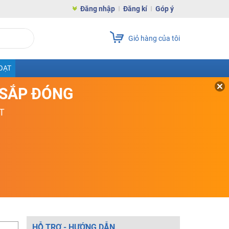
Đăng nhập
Đăng kí
Góp ý
Giỏ hàng của tôi
OẠT
D SẮP ĐÓNG
T
HỖ TRỢ - HƯỚNG DẪN