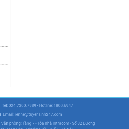
Tel: 024.7300.7989 - Hotline: 1800.6947
Email: lienhe@tuyensinh247.com
Văn phòng: Tầng 7 - Tòa nhà Intracom - Số 82 Đường