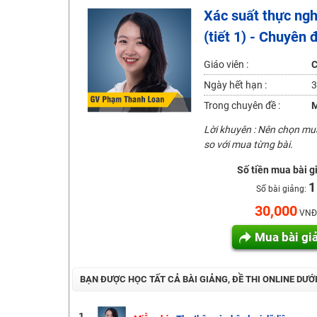
Xác suất thực ngh
2K6! Lộ Trình Sun 2024 - Ba bước luyện thi TN THPT - Đ
(tiết 1) - Chuyên 
Hot! Lễ hội đồng giá 449K - 499K toàn bộ khoá học tại
Khuyến Mãi Khoá Học 1K Chỉ Từ 11-13/09/2024
Giáo viên :
C
Đồng giá khóa học 499K - 399K (13/11-15/11)
Ngày hết hạn :
3
Khai giảng các khóa lớp 9 Toán - Lý - Hóa - Văn - Anh 
Trong chuyên đề :
M
Khai giảng khóa Ngữ văn 7 - xây nền vững chắc cho tươn
Lời khuyên : Nên chọn m
so với mua từng bài.
Luyện thi vào lớp 10 môn Toán, Văn, Hóa, Anh, Lý với giáo
Số tiền mua bài g
1
Số bài giảng:
30,000
VNĐ
Mua bài gi
BẠN ĐƯỢC HỌC TẤT CẢ BÀI GIẢNG, ĐỀ THI ONLINE DƯỚ
1.