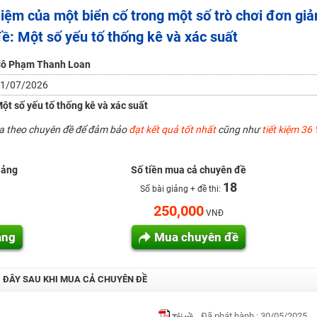
iệm của một biển cố trong một số trò chơi đơn giả
H ít nhất 25 điểm
đề: Một số yếu tố thống kê và xác suất
 Tuyensinh247 (Từ 16-18/07/2025)
ô Phạm Thanh Loan
1/07/2026
năm 2018
ột số yếu tố thống kê và xác suất
g lai!
ua theo chuyên đề để đảm bảo
đạt kết quả tốt nhất
cũng như
tiết kiệm 36 
 viên giỏi và nổi tiếng
iảng
Số tiền mua cả chuyên đề
18
Số bài giảng + đề thi:
250,000
VNĐ
ảng
Mua chuyên đề
I ĐÂY SAU KHI MUA CẢ CHUYÊN ĐỀ
Đã phát hành : 30/05/2025