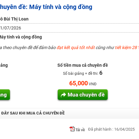
 Chuyên đề: Máy tính và cộng đồng
H ít nhất 25 điểm
 Tuyensinh247 (Từ 16-18/07/2025)
ô Bùi Thị Loan
1/07/2026
áy tính và cộng đồng
năm 2018
ua theo chuyên đề để đảm bảo
đạt kết quả tốt nhất
cũng như
tiết kiệm 28 
g lai!
 viên giỏi và nổi tiếng
iảng
Số tiền mua cả chuyên đề
6
Số bài giảng + đề thi:
65,000
VNĐ
ảng
Mua chuyên đề
I ĐÂY SAU KHI MUA CẢ CHUYÊN ĐỀ
Đã phát hành : 16/04/2025
Tải về