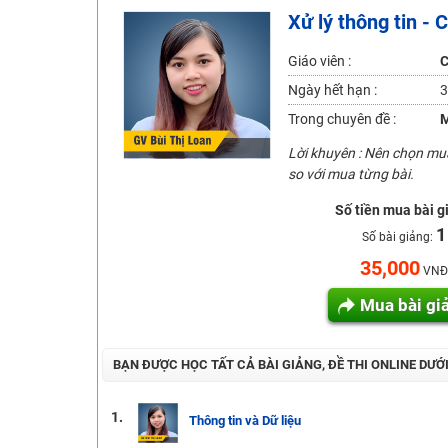
Xử lý thông tin -
2K6! Lộ Trình Sun 2024 - Ba bước luyện thi TN THPT - Đ
Hot! Lễ hội đồng giá 449K - 499K toàn bộ khoá học tại
Giáo viên :
C
Khuyến Mãi Khoá Học 1K Chỉ Từ 11-13/09/2024
Ngày hết hạn :
3
Đồng giá khóa học 499K - 399K (13/11-15/11)
Trong chuyên đề :
M
Khai giảng các khóa lớp 9 Toán - Lý - Hóa - Văn - Anh 
Lời khuyên : Nên chọn m
Khai giảng khóa Ngữ văn 7 - xây nền vững chắc cho tươn
so với mua từng bài.
Luyện thi vào lớp 10 môn Toán, Văn, Hóa, Anh, Lý với giáo
Số tiền mua bài g
1
Số bài giảng:
35,000
VNĐ
Mua bài gi
BẠN ĐƯỢC HỌC TẤT CẢ BÀI GIẢNG, ĐỀ THI ONLINE DƯỚ
1.
Thông tin và Dữ liệu