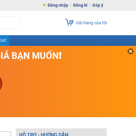
Đăng nhập
Đăng kí
Góp ý
Giỏ hàng của tôi
OẠT
GIÁ BẠN MUỐN❗
HỖ TRỢ - HƯỚNG DẪN