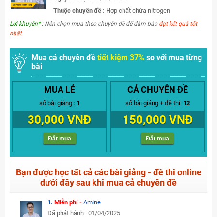
Thuộc chuyên đề :
Hợp chất chứa nitrogen
Lời khuyên*
: Nên chọn mua theo chuyên đề để đảm bảo
đạt kết quả tốt
nhất
Mua cả chuyên đề
tiết kiệm 37%
so với mua từng
bài
MUA LẺ
CẢ CHUYÊN ĐỀ
số bài giảng :
1
số bài giảng + đề thi:
12
30,000 VNĐ
150,000 VNĐ
Đặt mua
Đặt mua
Bạn được học tất cả các bài giảng - đề thi online
dưới đây sau khi mua cả chuyên đề
1.
Miễn phí -
Amine
Đã phát hành : 01/04/2025