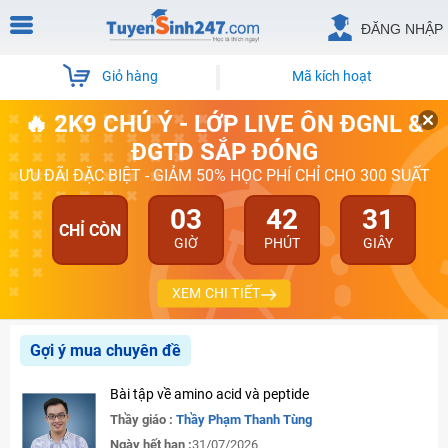
ĐĂNG NHẬP
Giỏ hàng
Mã kích hoạt
🔥 2K9 CHÚ Ý - LỚP LIVE ÔN ĐGNL &
ĐGTD SẮP ĐÓNG
ƯU ĐÃI ĐẶC BIỆT - GIẢM 50% HỌC PHÍ CHỈ CHO 300 SUẤT
03
42
30
CHỈ CÒN
GIỜ
PHÚT
GIÂY
XEM CHI TIẾT
Gợi ý mua chuyên đề
Bài tập về amino acid và peptide
Thầy giáo :
Thầy Phạm Thanh Tùng
Ngày hết hạn :
31/07/2026