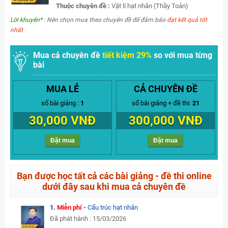
Thuộc chuyên đề :
Vật lí hạt nhân (Thầy Toản)
Lời khuyên*
: Nên chọn mua theo chuyên đề để đảm bảo
đạt kết quả tốt
nhất
Mua cả chuyên đề
tiết kiệm 29%
so với mua từng
bài
MUA LẺ
CẢ CHUYÊN ĐỀ
số bài giảng :
1
số bài giảng + đề thi:
21
30,000 VNĐ
300,000 VNĐ
Đặt mua
Đặt mua
Bạn được học tất cả các bài giảng - đề thi online
dưới đây sau khi mua cả chuyên đề
1.
Miễn phí -
Cấu trúc hạt nhân
Đã phát hành : 15/03/2026