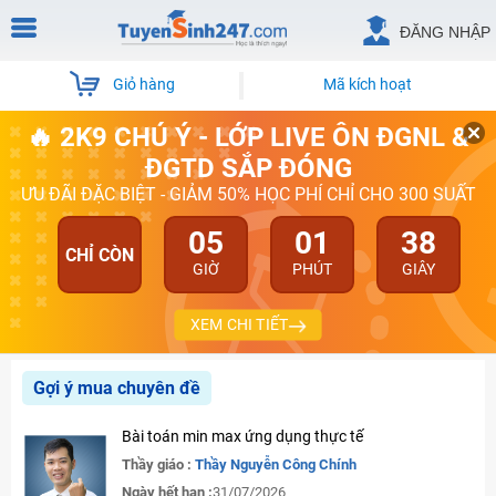
ĐĂNG NHẬP
Giỏ hàng
Mã kích hoạt
🔥 2K9 CHÚ Ý - LỚP LIVE ÔN ĐGNL &
ĐGTD SẮP ĐÓNG
ƯU ĐÃI ĐẶC BIỆT - GIẢM 50% HỌC PHÍ CHỈ CHO 300 SUẤT
05
01
38
CHỈ CÒN
GIỜ
PHÚT
GIÂY
XEM CHI TIẾT
Gợi ý mua chuyên đề
Bài toán min max ứng dụng thực tế
Thầy giáo :
Thầy Nguyễn Công Chính
Ngày hết hạn :
31/07/2026