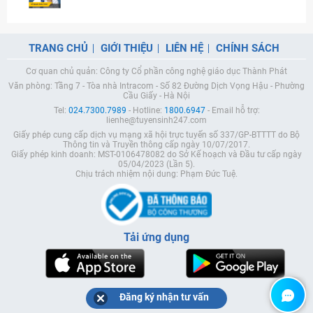
TRANG CHỦ
GIỚI THIỆU
LIÊN HỆ
CHÍNH SÁCH
Cơ quan chủ quản: Công ty Cổ phần công nghệ giáo dục Thành Phát
Văn phòng: Tầng 7 - Tòa nhà Intracom - Số 82 Đường Dịch Vọng Hậu - Phường
Cầu Giấy - Hà Nội
Tel:
024.7300.7989
- Hotline:
1800.6947
- Email hỗ trợ:
lienhe@tuyensinh247.com
Giấy phép cung cấp dịch vụ mạng xã hội trực tuyến số 337/GP-BTTTT do Bộ
Thông tin và Truyền thông cấp ngày 10/07/2017.
Giấy phép kinh doanh: MST-0106478082 do Sở Kế hoạch và Đầu tư cấp ngày
05/04/2023 (Lần 5).
Chịu trách nhiệm nội dung: Phạm Đức Tuệ.
Tải ứng dụng
Đăng ký nhận tư vấn