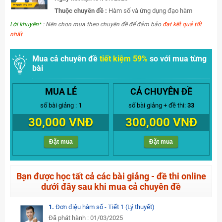
Thuộc chuyên đề :
Hàm số và ứng dụng đạo hàm
Lời khuyên*
: Nên chọn mua theo chuyên đề để đảm bảo
đạt kết quả tốt
nhất
Mua cả chuyên đề
tiết kiệm 59%
so với mua từng
bài
MUA LẺ
CẢ CHUYÊN ĐỀ
số bài giảng :
1
số bài giảng + đề thi:
33
30,000 VNĐ
300,000 VNĐ
Đặt mua
Đặt mua
Bạn được học tất cả các bài giảng - đề thi online
dưới đây sau khi mua cả chuyên đề
1.
Đơn điệu hàm số - Tiết 1 (Lý thuyết)
Đã phát hành : 01/03/2025