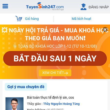
ĐĂNG NHẬP
Giỏ hàng
Mã kích hoạt
💥 NGÀY HỘI TRẢ GIÁ - MUA KHOÁ HỌC
THEO GIÁ BẠN MUỐN❗
🎯 TOÀN BỘ KHOÁ HỌC LỚP 1-12 (TỪ 10-12/08)
BẮT ĐẦU SAU 1 NGÀY
XEM CHI TIẾT
Gợi ý mua chuyên đề
Bài toán thực tế định lý sin, cos
Thầy giáo :
Thầy Nguyễn Hoàng Tùng
Ngày hết hạn :
31/07/2027