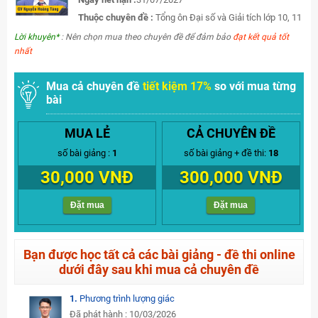
Thuộc chuyên đề :
Tổng ôn Đại số và Giải tích lớp 10, 11
Lời khuyên*
: Nên chọn mua theo chuyên đề để đảm bảo
đạt kết quả tốt
nhất
Mua cả chuyên đề
tiết kiệm 17%
so với mua từng
bài
MUA LẺ
CẢ CHUYÊN ĐỀ
số bài giảng :
1
số bài giảng + đề thi:
18
30,000 VNĐ
300,000 VNĐ
Đặt mua
Đặt mua
Bạn được học tất cả các bài giảng - đề thi online
dưới đây sau khi mua cả chuyên đề
1.
Phương trình lượng giác
Đã phát hành : 10/03/2026