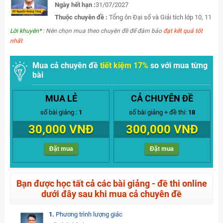
Ngày hết hạn :
31/07/2027
Thuộc chuyên đề :
Tổng ôn Đại số và Giải tích lớp 10, 11
Lời khuyên*
: Nên chọn mua theo chuyên đề để đảm bảo
đạt kết quả tốt
nhất
Mua cả chuyên đề
tiết kiệm 17%
so với mua từng
bài
MUA LẺ
CẢ CHUYÊN ĐỀ
số bài giảng :
1
số bài giảng + đề thi:
18
30,000 VNĐ
300,000 VNĐ
Đặt mua
Đặt mua
Bạn được học tất cả các bài giảng - đề thi online
dưới đây sau khi mua cả chuyên đề
1.
Phương trình lượng giác