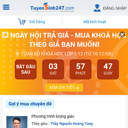
ĐĂNG NHẬP
Giỏ hàng
Mã kích hoạt
💥 NGÀY HỘI TRẢ GIÁ - MUA KHOÁ HỌC
THEO GIÁ BẠN MUỐN❗
🎯 TOÀN BỘ KHOÁ HỌC LỚP 1-12 (TỪ 10-12/08)
03
57
47
BẮT ĐẦU
SAU
GIỜ
PHÚT
GIÂY
XEM CHI TIẾT
Gợi ý mua chuyên đề
Phương trình lượng giác
Thầy giáo :
Thầy Nguyễn Hoàng Tùng