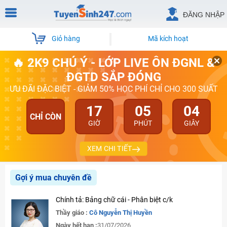
ĐĂNG NHẬP
Giỏ hàng
Mã kích hoạt
🔥 2K9 CHÚ Ý - LỚP LIVE ÔN ĐGNL &
ĐGTD SẮP ĐÓNG
ƯU ĐÃI ĐẶC BIỆT - GIẢM 50% HỌC PHÍ CHỈ CHO 300 SUẤT
17
05
03
CHỈ CÒN
GIỜ
PHÚT
GIÂY
XEM CHI TIẾT
Gợi ý mua chuyên đề
Chính tả: Bảng chữ cái - Phân biệt c/k
Thầy giáo :
Cô Nguyễn Thị Huyền
Ngày hết hạn :
31/07/2026