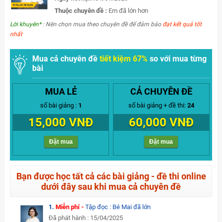
Thuộc chuyên đề :
Em đã lớn hơn
Lời khuyên*
: Nên chọn mua theo chuyên đề để đảm bảo
đạt kết quả tốt
nhất
Mua cả chuyên đề
tiết kiệm 67%
so với mua từng
bài
MUA LẺ
CẢ CHUYÊN ĐỀ
số bài giảng :
1
số bài giảng + đề thi:
24
15,000 VNĐ
60,000 VNĐ
Đặt mua
Đặt mua
Bạn được học tất cả các bài giảng - đề thi online
dưới đây sau khi mua cả chuyên đề
1.
Miễn phí -
Tập đọc : Bé Mai đã lớn
Đã phát hành : 15/04/2025