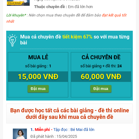
Thuộc chuyên đề :
Em đã lớn hơn
Lời khuyên*
: Nên chọn mua theo chuyên đề để đảm bảo
đạt kết quả tốt
nhất
Mua cả chuyên đề
tiết kiệm 67%
so với mua từng
bài
MUA LẺ
CẢ CHUYÊN ĐỀ
số bài giảng :
1
số bài giảng + đề thi:
24
15,000 VNĐ
60,000 VNĐ
Đặt mua
Đặt mua
Bạn được học tất cả các bài giảng - đề thi online
dưới đây sau khi mua cả chuyên đề
1.
Miễn phí -
Tập đọc : Bé Mai đã lớn
Đã phát hành : 15/04/2025