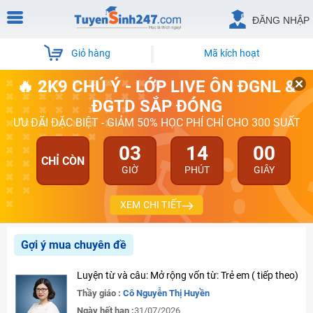
ĐĂNG NHẬP
Giỏ hàng
Mã kích hoạt
🔥 2K9 CHÚ Ý - LỚP LIVE ÔN ĐGNL &
ĐGTD SẮP ĐÓNG
ƯU ĐÃI ĐẶC BIỆT - GIẢM 50% HỌC PHÍ CHỈ CHO 300 SUẤT
03
14
00
CHỈ CÒN
GIỜ
PHÚT
GIÂY
XEM CHI TIẾT
Gợi ý mua chuyên đề
Luyện từ và câu: Mở rộng vốn từ: Trẻ em ( tiếp theo)
Thầy giáo :
Cô Nguyễn Thị Huyền
Ngày hết hạn :
31/07/2026