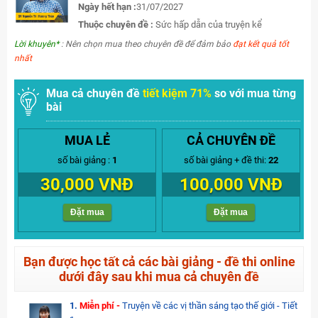
Ngày hết hạn :
31/07/2027
Thuộc chuyên đề :
Sức hấp dẫn của truyện kể
Lời khuyên*
: Nên chọn mua theo chuyên đề để đảm bảo
đạt kết quả tốt
nhất
Mua cả chuyên đề
tiết kiệm 71%
so với mua từng
bài
MUA LẺ
CẢ CHUYÊN ĐỀ
số bài giảng :
1
số bài giảng + đề thi:
22
30,000 VNĐ
100,000 VNĐ
Đặt mua
Đặt mua
Bạn được học tất cả các bài giảng - đề thi online
dưới đây sau khi mua cả chuyên đề
1.
Miễn phí -
Truyện về các vị thần sáng tạo thế giới - Tiết