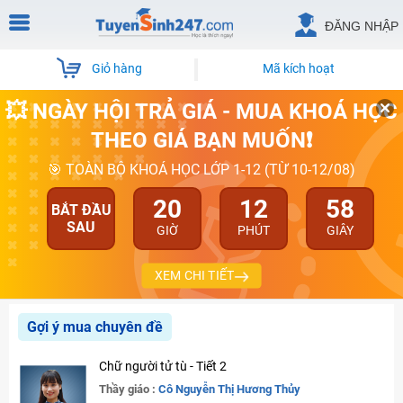
ĐĂNG NHẬP
Giỏ hàng
Mã kích hoạt
💥 NGÀY HỘI TRẢ GIÁ - MUA KHOÁ HỌC
THEO GIÁ BẠN MUỐN❗
🎯 TOÀN BỘ KHOÁ HỌC LỚP 1-12 (TỪ 10-12/08)
20
12
57
BẮT ĐẦU
SAU
GIỜ
PHÚT
GIÂY
XEM CHI TIẾT
Gợi ý mua chuyên đề
Chữ người tử tù - Tiết 2
Thầy giáo :
Cô Nguyễn Thị Hương Thủy