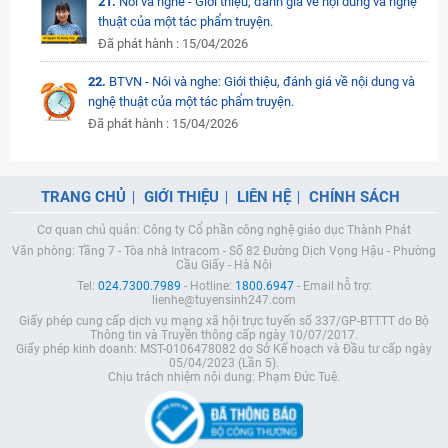
21.
Nói và nghe - Giới thiệu, đánh giá về nội dung và nghệ
thuật của một tác phẩm truyện.
Đã phát hành : 15/04/2026
22.
BTVN - Nói và nghe: Giới thiệu, đánh giá về nội dung và
nghệ thuật của một tác phẩm truyện.
Đã phát hành : 15/04/2026
TRANG CHỦ
GIỚI THIỆU
LIÊN HỆ
CHÍNH SÁCH
Cơ quan chủ quản: Công ty Cổ phần công nghệ giáo dục Thành Phát
Văn phòng: Tầng 7 - Tòa nhà Intracom - Số 82 Đường Dịch Vọng Hậu - Phường
Cầu Giấy - Hà Nội
Tel:
024.7300.7989
- Hotline:
1800.6947
- Email hỗ trợ:
lienhe@tuyensinh247.com
Giấy phép cung cấp dịch vụ mạng xã hội trực tuyến số 337/GP-BTTTT do Bộ
Thông tin và Truyền thông cấp ngày 10/07/2017.
Giấy phép kinh doanh: MST-0106478082 do Sở Kế hoạch và Đầu tư cấp ngày
05/04/2023 (Lần 5).
Chịu trách nhiệm nội dung: Phạm Đức Tuệ.