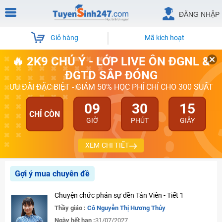
ĐĂNG NHẬP
Giỏ hàng
Mã kích hoạt
🔥 2K9 CHÚ Ý - LỚP LIVE ÔN ĐGNL &
ĐGTD SẮP ĐÓNG
ƯU ĐÃI ĐẶC BIỆT - GIẢM 50% HỌC PHÍ CHỈ CHO 300 SUẤT
09
30
15
CHỈ CÒN
GIỜ
PHÚT
GIÂY
XEM CHI TIẾT
Gợi ý mua chuyên đề
Chuyện chức phán sự đền Tản Viên - Tiết 1
Thầy giáo :
Cô Nguyễn Thị Hương Thủy
Ngày hết hạn :
31/07/2027