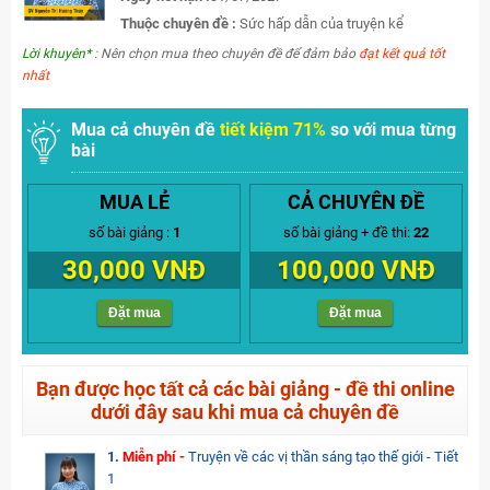
Thuộc chuyên đề :
Sức hấp dẫn của truyện kể
Lời khuyên*
: Nên chọn mua theo chuyên đề để đảm bảo
đạt kết quả tốt
nhất
Mua cả chuyên đề
tiết kiệm 71%
so với mua từng
bài
MUA LẺ
CẢ CHUYÊN ĐỀ
số bài giảng :
1
số bài giảng + đề thi:
22
30,000 VNĐ
100,000 VNĐ
Đặt mua
Đặt mua
Bạn được học tất cả các bài giảng - đề thi online
dưới đây sau khi mua cả chuyên đề
1.
Miễn phí -
Truyện về các vị thần sáng tạo thế giới - Tiết
1