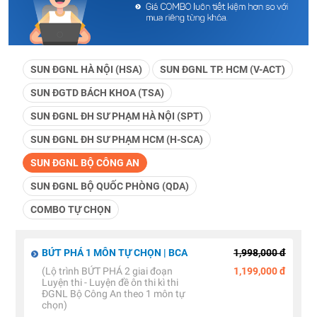
SUN ĐGNL HÀ NỘI (HSA)
SUN ĐGNL TP. HCM (V-ACT)
SUN ĐGTD BÁCH KHOA (TSA)
SUN ĐGNL ĐH SƯ PHẠM HÀ NỘI (SPT)
SUN ĐGNL ĐH SƯ PHẠM HCM (H-SCA)
SUN ĐGNL BỘ CÔNG AN
SUN ĐGNL BỘ QUỐC PHÒNG (QDA)
COMBO TỰ CHỌN
BỨT PHÁ 1 MÔN TỰ CHỌN | BCA
1,998,000 đ
(Lộ trình BỨT PHÁ 2 giai đoạn
1,199,000 đ
Luyện thi - Luyện đề ôn thi kì thi
ĐGNL Bộ Công An theo 1 môn tự
chọn)