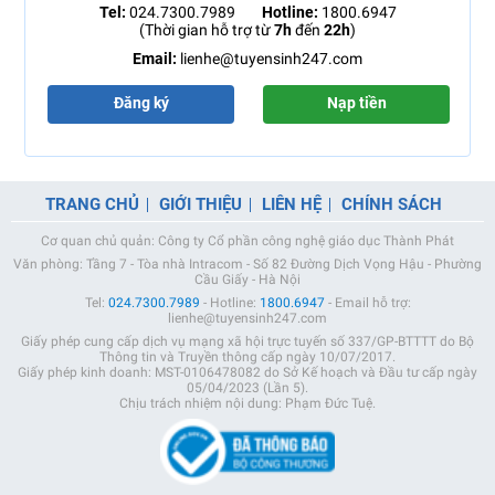
Tel:
024.7300.7989
Hotline:
1800.6947
(Thời gian hỗ trợ từ
7h
đến
22h
)
Email:
lienhe@tuyensinh247.com
Đăng ký
Nạp tiền
TRANG CHỦ
GIỚI THIỆU
LIÊN HỆ
CHÍNH SÁCH
Cơ quan chủ quản: Công ty Cổ phần công nghệ giáo dục Thành Phát
Văn phòng: Tầng 7 - Tòa nhà Intracom - Số 82 Đường Dịch Vọng Hậu - Phường
Cầu Giấy - Hà Nội
Tel:
024.7300.7989
- Hotline:
1800.6947
- Email hỗ trợ:
lienhe@tuyensinh247.com
Giấy phép cung cấp dịch vụ mạng xã hội trực tuyến số 337/GP-BTTTT do Bộ
Thông tin và Truyền thông cấp ngày 10/07/2017.
Giấy phép kinh doanh: MST-0106478082 do Sở Kế hoạch và Đầu tư cấp ngày
05/04/2023 (Lần 5).
Chịu trách nhiệm nội dung: Phạm Đức Tuệ.