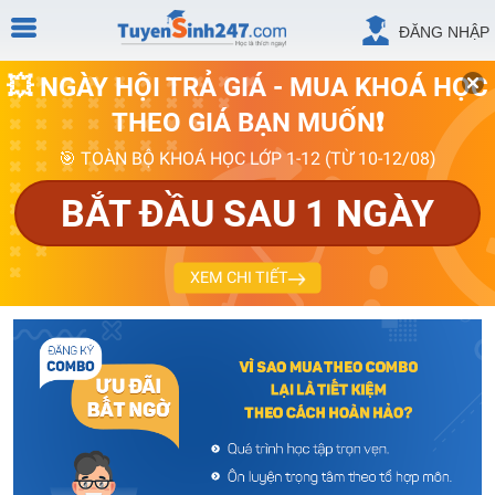
ĐĂNG NHẬP
💥 NGÀY HỘI TRẢ GIÁ - MUA KHOÁ HỌC
THEO GIÁ BẠN MUỐN❗
🎯 TOÀN BỘ KHOÁ HỌC LỚP 1-12 (TỪ 10-12/08)
BẮT ĐẦU SAU 1 NGÀY
XEM CHI TIẾT