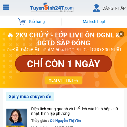
ĐĂNG NHẬP
Giỏ hàng
Mã kích hoạt
🔥 2K9 CHÚ Ý - LỚP LIVE ÔN ĐGNL &
ĐGTD SẮP ĐÓNG
ƯU ĐÃI ĐẶC BIỆT - GIẢM 50% HỌC PHÍ CHỈ CHO 300 SUẤT
CHỈ CÒN 1 NGÀY
XEM CHI TIẾT
Gợi ý mua chuyên đề
Diện tích xung quanh và thể tích của hình hộp chữ
nhật, hình lập phương
Thầy giáo :
Cô Nguyễn Thị Yến