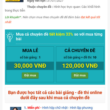
Ngày hết hạn :
31/07/2027
Thuộc chuyên đề :
Hình học trực quan: Các khối hình
trong thực tiễn
Lời khuyên*
: Nên chọn mua theo chuyên đề để đảm bảo
đạt kết quả tốt
nhất
Mua cả chuyên đề
tiết kiệm 33%
so với mua từng
bài
MUA LẺ
CẢ CHUYÊN ĐỀ
số bài giảng :
1
số bài giảng + đề thi:
10
30,000 VNĐ
120,000 VNĐ
Đặt mua
Đặt mua
Bạn được học tất cả các bài giảng - đề thi online
dưới đây sau khi mua cả chuyên đề
1.
Miễn phí -
Hình hộp chữ nhật - Hình lập phương