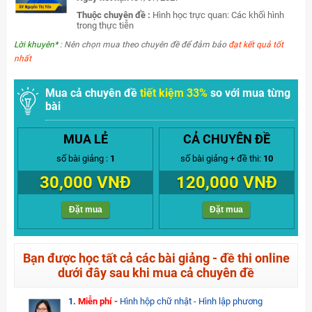
Thuộc chuyên đề :
Hình học trực quan: Các khối hình
trong thực tiễn
Lời khuyên*
: Nên chọn mua theo chuyên đề để đảm bảo
đạt kết quả tốt
nhất
Mua cả chuyên đề
tiết kiệm 33%
so với mua từng
bài
MUA LẺ
CẢ CHUYÊN ĐỀ
số bài giảng :
1
số bài giảng + đề thi:
10
30,000 VNĐ
120,000 VNĐ
Đặt mua
Đặt mua
Bạn được học tất cả các bài giảng - đề thi online
dưới đây sau khi mua cả chuyên đề
1.
Miễn phí -
Hình hộp chữ nhật - Hình lập phương