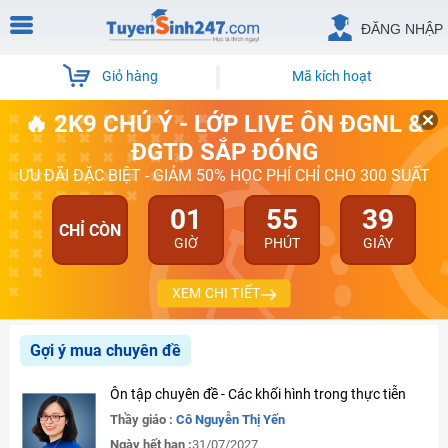
ĐĂNG NHẬP
Giỏ hàng
Mã kích hoạt
🔥 2K9 CHÚ Ý - LỚP LIVE ÔN ĐGNL &
ĐGTD SẮP ĐÓNG
ƯU ĐÃI ĐẶC BIỆT - GIẢM 50% HỌC PHÍ CHỈ CHO 300 SUẤT
01
55
39
CHỈ CÒN
GIỜ
PHÚT
GIÂY
XEM CHI TIẾT
Gợi ý mua chuyên đề
Ôn tập chuyên đề - Các khối hình trong thực tiễn
Thầy giáo :
Cô Nguyễn Thị Yến
Ngày hết hạn :
31/07/2027