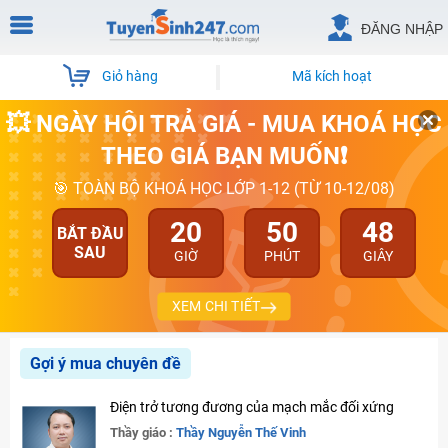
ĐĂNG NHẬP
Giỏ hàng
Mã kích hoạt
💥 NGÀY HỘI TRẢ GIÁ - MUA KHOÁ HỌC
THEO GIÁ BẠN MUỐN❗
🎯 TOÀN BỘ KHOÁ HỌC LỚP 1-12 (TỪ 10-12/08)
20
50
48
BẮT ĐẦU
SAU
GIỜ
PHÚT
GIÂY
XEM CHI TIẾT
Gợi ý mua chuyên đề
Điện trở tương đương của mạch mắc đối xứng
Thầy giáo :
Thầy Nguyễn Thế Vinh