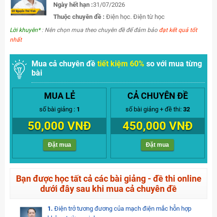
Ngày hết hạn :
31/07/2026
Thuộc chuyên đề :
Điện học. Điện từ học
Lời khuyên*
: Nên chọn mua theo chuyên đề để đảm bảo
đạt kết quả tốt
nhất
Mua cả chuyên đề
tiết kiệm 60%
so với mua từng
bài
MUA LẺ
CẢ CHUYÊN ĐỀ
số bài giảng :
1
số bài giảng + đề thi:
32
50,000 VNĐ
450,000 VNĐ
Đặt mua
Đặt mua
Bạn được học tất cả các bài giảng - đề thi online
dưới đây sau khi mua cả chuyên đề
1.
Điện trở tương đương của mạch điện mắc hỗn hợp