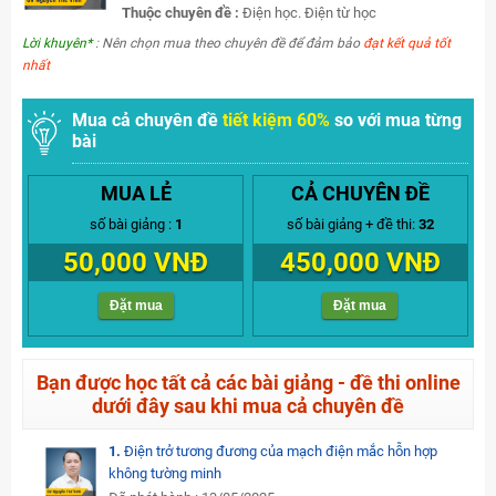
Thuộc chuyên đề :
Điện học. Điện từ học
Lời khuyên*
: Nên chọn mua theo chuyên đề để đảm bảo
đạt kết quả tốt
nhất
Mua cả chuyên đề
tiết kiệm 60%
so với mua từng
bài
MUA LẺ
CẢ CHUYÊN ĐỀ
số bài giảng :
1
số bài giảng + đề thi:
32
50,000 VNĐ
450,000 VNĐ
Đặt mua
Đặt mua
Bạn được học tất cả các bài giảng - đề thi online
dưới đây sau khi mua cả chuyên đề
1.
Điện trở tương đương của mạch điện mắc hỗn hợp
không tường minh