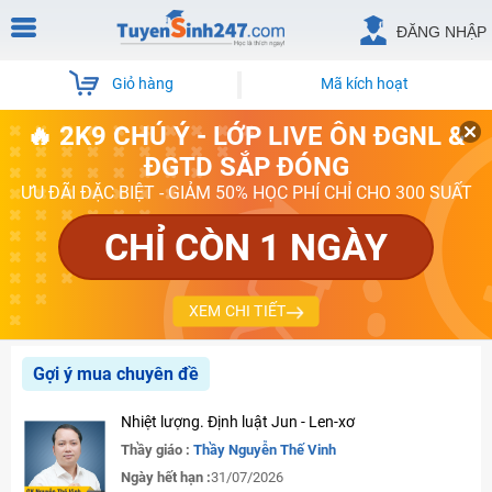
ĐĂNG NHẬP
Giỏ hàng
Mã kích hoạt
🔥 2K9 CHÚ Ý - LỚP LIVE ÔN ĐGNL &
ĐGTD SẮP ĐÓNG
ƯU ĐÃI ĐẶC BIỆT - GIẢM 50% HỌC PHÍ CHỈ CHO 300 SUẤT
CHỈ CÒN 1 NGÀY
XEM CHI TIẾT
Gợi ý mua chuyên đề
Nhiệt lượng. Định luật Jun - Len-xơ
Thầy giáo :
Thầy Nguyễn Thế Vinh
Ngày hết hạn :
31/07/2026