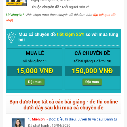
Thuộc chuyên đề :
Mỗi người một vẻ
Lời khuyên*
: Nên chọn mua theo chuyên đề để đảm bảo
đạt kết quả tốt
nhất
Mua cả chuyên đề
tiết kiệm 25%
so với mua từng
bài
MUA LẺ
CẢ CHUYÊN ĐỀ
số bài giảng :
1
số bài giảng + đề thi:
20
15,000 VNĐ
150,000 VNĐ
Đặt mua
Đặt mua
Bạn được học tất cả các bài giảng - đề thi online
dưới đây sau khi mua cả chuyên đề
1.
Miễn phí -
Đọc: Điều kì diệu. Luyện từ và câu: Danh từ
Đã phát hành : 15/04/2026