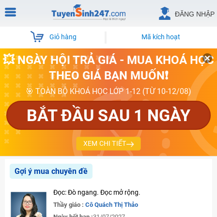
ĐĂNG NHẬP
Giỏ hàng
Mã kích hoạt
💥 NGÀY HỘI TRẢ GIÁ - MUA KHOÁ HỌC
THEO GIÁ BẠN MUỐN❗
🎯 TOÀN BỘ KHOÁ HỌC LỚP 1-12 (TỪ 10-12/08)
BẮT ĐẦU SAU 1 NGÀY
XEM CHI TIẾT
Gợi ý mua chuyên đề
Đọc: Đò ngang. Đọc mở rộng.
Thầy giáo :
Cô Quách Thị Thảo
Ngày hết hạn :
31/07/2027