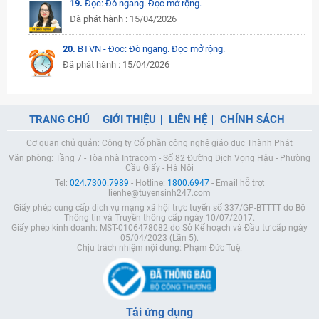
19.
Đọc: Đò ngang. Đọc mở rộng.
Đã phát hành : 15/04/2026
20.
BTVN - Đọc: Đò ngang. Đọc mở rộng.
Đã phát hành : 15/04/2026
TRANG CHỦ
GIỚI THIỆU
LIÊN HỆ
CHÍNH SÁCH
Cơ quan chủ quản: Công ty Cổ phần công nghệ giáo dục Thành Phát
Văn phòng: Tầng 7 - Tòa nhà Intracom - Số 82 Đường Dịch Vọng Hậu - Phường
Cầu Giấy - Hà Nội
Tel:
024.7300.7989
- Hotline:
1800.6947
- Email hỗ trợ:
lienhe@tuyensinh247.com
Giấy phép cung cấp dịch vụ mạng xã hội trực tuyến số 337/GP-BTTTT do Bộ
Thông tin và Truyền thông cấp ngày 10/07/2017.
Giấy phép kinh doanh: MST-0106478082 do Sở Kế hoạch và Đầu tư cấp ngày
05/04/2023 (Lần 5).
Chịu trách nhiệm nội dung: Phạm Đức Tuệ.
Tải ứng dụng