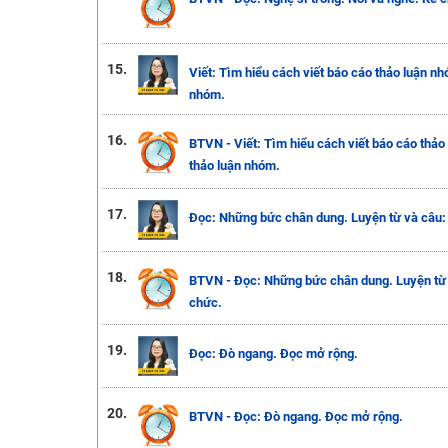
15.
Viết: Tìm hiểu cách viết báo cáo thảo luận n
nhóm.
16.
BTVN - Viết: Tìm hiểu cách viết báo cáo thảo
thảo luận nhóm.
17.
Đọc: Những bức chân dung. Luyện từ và câu: Q
18.
BTVN - Đọc: Những bức chân dung. Luyện từ và
chức.
19.
Đọc: Đò ngang. Đọc mở rộng.
20.
BTVN - Đọc: Đò ngang. Đọc mở rộng.