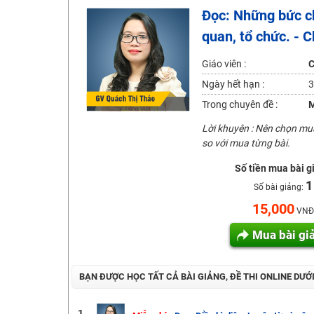
Đọc: Những bức ch
Học online lớp 2 với thầy cô giáo giỏi, nổi tiếng
quan, tổ chức. - 
2K6! Lộ Trình Sun 2024 - Ba bước luyện thi TN THPT - Đ
Hot! Lễ hội đồng giá 449K - 499K toàn bộ khoá học tại
Giáo viên :
C
Khuyến Mãi Khoá Học 1K Chỉ Từ 11-13/09/2024
Ngày hết hạn :
3
Đồng giá khóa học 499K - 399K (13/11-15/11)
Trong chuyên đề :
M
Khai giảng các khóa lớp 9 Toán - Lý - Hóa - Văn - Anh 
Lời khuyên : Nên chọn m
so với mua từng bài.
Khai giảng khóa Ngữ văn 7 - xây nền vững chắc cho tươn
Luyện thi vào lớp 10 môn Toán, Văn, Hóa, Anh, Lý với giáo
Số tiền mua bài g
1
Số bài giảng:
15,000
VNĐ
Mua bài gi
BẠN ĐƯỢC HỌC TẤT CẢ BÀI GIẢNG, ĐỀ THI ONLINE DƯỚ
1.