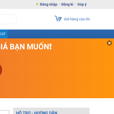
Đăng nhập
Đăng kí
Góp ý
Giỏ hàng của tôi
OẠT
GIÁ BẠN MUỐN❗
HỖ TRỢ - HƯỚNG DẪN