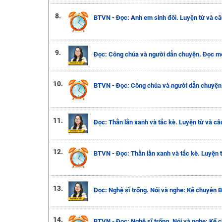
8.
BTVN - Đọc: Anh em sinh đôi. Luyện từ và câu
9.
Đọc: Công chúa và người dẫn chuyện. Đọc m
10.
BTVN - Đọc: Công chúa và người dẫn chuyện
11.
Đọc: Thằn lằn xanh và tắc kè. Luyện từ và câ
12.
BTVN - Đọc: Thằn lằn xanh và tắc kè. Luyện t
13.
Đọc: Nghệ sĩ trống. Nói và nghe: Kể chuyện B
14.
BTVN - Đọc: Nghệ sĩ trống. Nói và nghe: Kể c