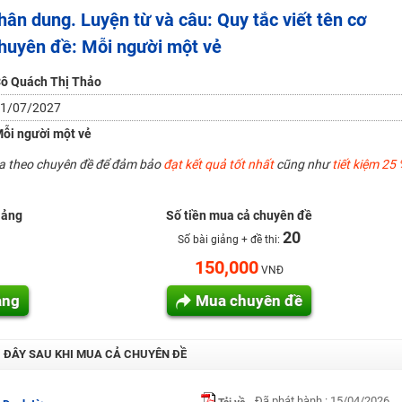
ân dung. Luyện từ và câu: Quy tắc viết tên cơ
Chuyên đề: Mỗi người một vẻ
H ít nhất 25 điểm
 Tuyensinh247 (Từ 16-18/07/2025)
ô Quách Thị Thảo
1/07/2027
ỗi người một vẻ
năm 2018
ua theo chuyên đề để đảm bảo
đạt kết quả tốt nhất
cũng như
tiết kiệm 25 
g lai!
 viên giỏi và nổi tiếng
iảng
Số tiền mua cả chuyên đề
20
Số bài giảng + đề thi:
150,000
VNĐ
ảng
Mua chuyên đề
I ĐÂY SAU KHI MUA CẢ CHUYÊN ĐỀ
Đã phát hành : 15/04/2026