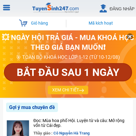
ĐĂNG NHẬP
Giỏ hàng
Mã kích hoạt
💥 NGÀY HỘI TRẢ GIÁ - MUA KHOÁ HỌC
THEO GIÁ BẠN MUỐN❗
🎯 TOÀN BỘ KHOÁ HỌC LỚP 1-12 (TỪ 10-12/08)
BẮT ĐẦU SAU 1 NGÀY
XEM CHI TIẾT
Gợi ý mua chuyên đề
Đọc: Mùa hoa phố Hội. Luyện từ và câu: Mở rộng
vốn từ Cái đẹp.
Thầy giáo :
Cô Nguyễn Hà Trang