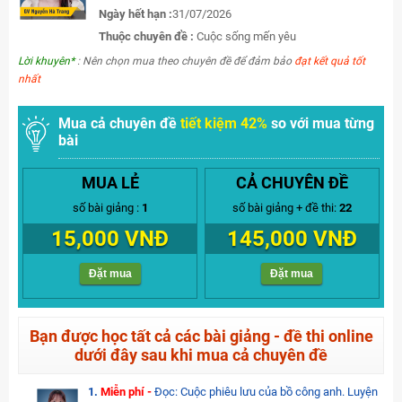
Ngày hết hạn :
31/07/2026
Thuộc chuyên đề :
Cuộc sống mến yêu
Lời khuyên*
: Nên chọn mua theo chuyên đề để đảm bảo
đạt kết quả tốt
nhất
Mua cả chuyên đề
tiết kiệm 42%
so với mua từng
bài
MUA LẺ
CẢ CHUYÊN ĐỀ
số bài giảng :
1
số bài giảng + đề thi:
22
15,000 VNĐ
145,000 VNĐ
Đặt mua
Đặt mua
Bạn được học tất cả các bài giảng - đề thi online
dưới đây sau khi mua cả chuyên đề
1.
Miễn phí -
Đọc: Cuộc phiêu lưu của bồ công anh. Luyện