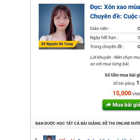
Đọc: Xôn xao mùa 
2K6! Lộ Trình Sun 2024 - Ba bước luyện thi TN THPT - Đ
Chuyên đề: Cuộc
Hot! Lễ hội đồng giá 449K - 499K toàn bộ khoá học tại
Khuyến Mãi Khoá Học 1K Chỉ Từ 11-13/09/2024
Giáo viên :
C
Đồng giá khóa học 499K - 399K (13/11-15/11)
Ngày hết hạn :
3
Khai giảng các khóa lớp 9 Toán - Lý - Hóa - Văn - Anh 
Trong chuyên đề :
C
Khai giảng khóa Ngữ văn 7 - xây nền vững chắc cho tươn
Lời khuyên : Nên chọn m
so với mua từng bài.
Luyện thi vào lớp 10 môn Toán, Văn, Hóa, Anh, Lý với giáo
Số tiền mua bài g
1
Số bài giảng:
15,000
VNĐ
Mua bài gi
BẠN ĐƯỢC HỌC TẤT CẢ BÀI GIẢNG, ĐỀ THI ONLINE DƯỚ
1.