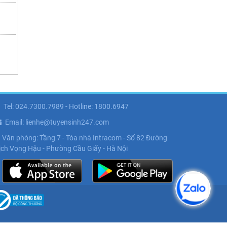
Tel: 024.7300.7989 - Hotline: 1800.6947
Email: lienhe@tuyensinh247.com
Văn phòng: Tầng 7 - Tòa nhà Intracom - Số 82 Đường
ịch Vọng Hậu - Phường Cầu Giấy - Hà Nội