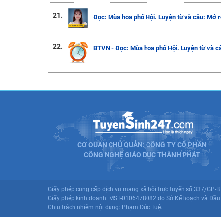
21.
Đọc: Mùa hoa phố Hội. Luyện từ và câu: Mở r
22.
BTVN - Đọc: Mùa hoa phố Hội. Luyện từ và câ
CƠ QUAN CHỦ QUẢN: CÔNG TY CỔ PHẦN
CÔNG NGHỆ GIÁO DỤC THÀNH PHÁT
Giấy phép cung cấp dịch vụ mạng xã hội trực tuyến số 337/GP-
Giấy phép kinh doanh: MST-0106478082 do Sở Kế hoạch và Đầu 
Chịu trách nhiệm nội dung: Phạm Đức Tuệ.