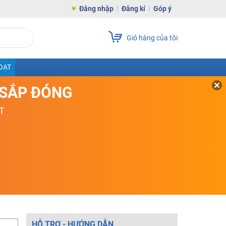
Đăng nhập
Đăng kí
Góp ý
Giỏ hàng của tôi
OẠT
D SẮP ĐÓNG
T
HỖ TRỢ - HƯỚNG DẪN