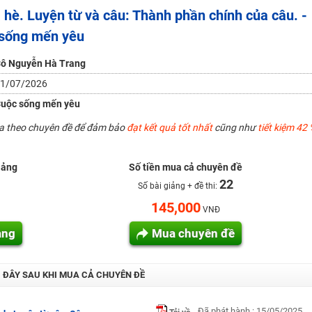
hè. Luyện từ và câu: Thành phần chính của câu. -
H ít nhất 25 điểm
 sống mến yêu
 Tuyensinh247 (Từ 16-18/07/2025)
ô Nguyễn Hà Trang
1/07/2026
năm 2018
uộc sống mến yêu
g lai!
ua theo chuyên đề để đảm bảo
đạt kết quả tốt nhất
cũng như
tiết kiệm 42 
 viên giỏi và nổi tiếng
iảng
Số tiền mua cả chuyên đề
22
Số bài giảng + đề thi:
145,000
VNĐ
ảng
Mua chuyên đề
I ĐÂY SAU KHI MUA CẢ CHUYÊN ĐỀ
Đã phát hành : 15/05/2025