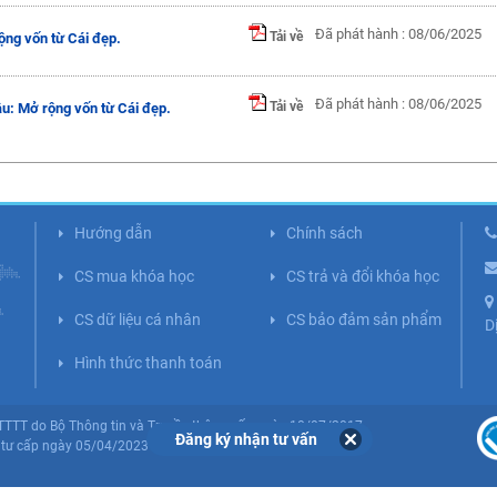
Đã phát hành : 08/06/2025
Tải về
ộng vốn từ Cái đẹp.
Đã phát hành : 08/06/2025
Tải về
u: Mở rộng vốn từ Cái đẹp.
Hướng dẫn
Chính sách
CS mua khóa học
CS trả và đổi khóa học
CS dữ liệu cá nhân
CS bảo đảm sản phẩm
D
Hình thức thanh toán
BTTTT do Bộ Thông tin và Truyền thông cấp ngày 10/07/2017.
Đăng ký nhận tư vấn
tư cấp ngày 05/04/2023 (Lần 5).