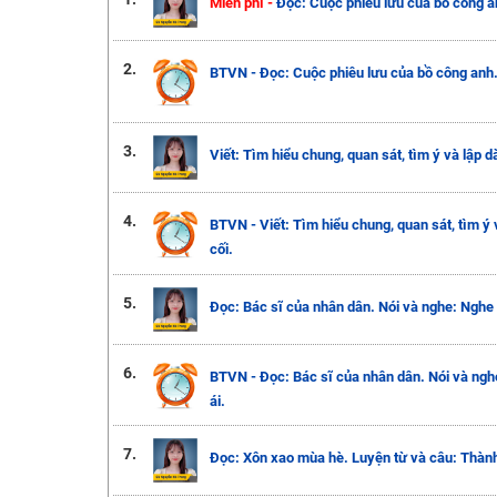
Miễn phí -
Đọc: Cuộc phiêu lưu của bồ công a
2.
BTVN - Đọc: Cuộc phiêu lưu của bồ công anh.
3.
Viết: Tìm hiểu chung, quan sát, tìm ý và lập d
4.
BTVN - Viết: Tìm hiểu chung, quan sát, tìm ý 
cối.
5.
Đọc: Bác sĩ của nhân dân. Nói và nghe: Nghe 
6.
BTVN - Đọc: Bác sĩ của nhân dân. Nói và ngh
ái.
7.
Đọc: Xôn xao mùa hè. Luyện từ và câu: Thành