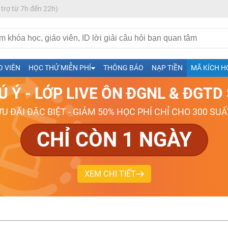
 trợ từ 7h đến 22h)
h- Sinh-Sử-Địa cùng Thầy Cô giỏi, nổi tiếng
O VIÊN
HỌC THỬ MIỄN PHÍ
THÔNG BÁO
NẠP TIỀN
MÃ KÍCH H
ng
Ú Ý - LỚP LIVE ÔN ĐGNL & ĐGT
026-2027
ƯU ĐÃI ĐẶC BIỆT - GIẢM 50% HỌC PHÍ CHỈ CHO 300 SUẤ
CHỈ CÒN 1 NGÀY
XEM CHI TIẾT