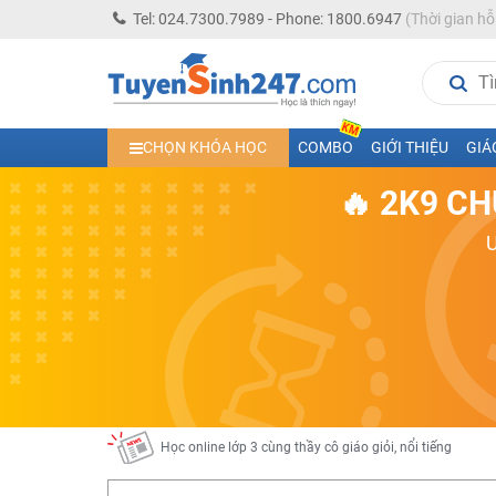
Tel: 024.7300.7989 - Phone: 1800.6947
(Thời gian hỗ
Học trực tuyến lớp 10 các môn Toán - Lý - Hóa - Văn - An
CHỌN KHÓA HỌC
COMBO
GIỚI THIỆU
GIÁ
Học trực tuyến lớp 11 đủ môn cùng Thầy Cô giỏi, nổi tiế
🔥 2K9 CH
Học online trực tuyến cấp Tiểu học và THCS năm học 2
Học online lớp 5 cùng thầy cô giáo giỏi, nổi tiếng
Học online lớp 7 cùng thầy cô giáo giỏi
Học online lớp 6 cùng thầy cô giỏi, nổi tiếng
Học online lớp 8 cùng thầy cô giáo giỏi
2K13! Bứt Phá Lớp 5 Năm Học 2023 - 2024
Học online lớp 4 cùng thầy cô giáo giỏi, nổi tiếng
Học online lớp 3 cùng thầy cô giáo giỏi, nổi tiếng
Học online lớp 2 với thầy cô giáo giỏi, nổi tiếng