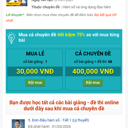
Thuộc chuyên đề :
Hàm số và ứng dụng đạo hàm
Lời khuyên*
: Nên chọn mua theo chuyên đề để đảm bảo
đạt kết quả tốt
nhất
Mua cả chuyên đề
tiết kiệm 75%
so với mua từng
bài
MUA LẺ
CẢ CHUYÊN ĐỀ
số bài giảng :
1
số bài giảng + đề thi:
68
30,000 VNĐ
400,000 VNĐ
Đặt mua
Đặt mua
Bạn được học tất cả các bài giảng - đề thi online
dưới đây sau khi mua cả chuyên đề
1.
Đơn điệu hàm số - Tiết 1 (Lý thuyết)
Đã phát hành : 01/03/2026