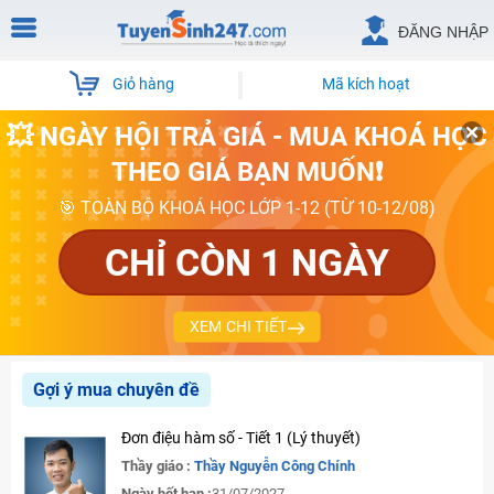
ĐĂNG NHẬP
Giỏ hàng
Mã kích hoạt
💥 NGÀY HỘI TRẢ GIÁ - MUA KHOÁ HỌC
THEO GIÁ BẠN MUỐN❗
🎯 TOÀN BỘ KHOÁ HỌC LỚP 1-12 (TỪ 10-12/08)
CHỈ CÒN 1 NGÀY
XEM CHI TIẾT
Gợi ý mua chuyên đề
Đơn điệu hàm số - Tiết 1 (Lý thuyết)
Thầy giáo :
Thầy Nguyễn Công Chính
Ngày hết hạn :
31/07/2027