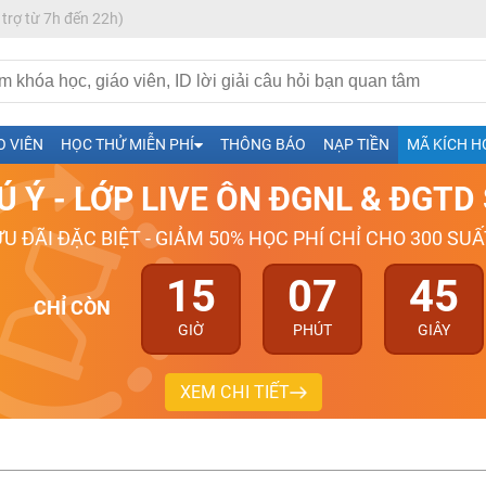
 trợ từ 7h đến 22h)
h- Sinh-Sử-Địa cùng Thầy Cô giỏi, nổi tiếng
O VIÊN
HỌC THỬ MIỄN PHÍ
THÔNG BÁO
NẠP TIỀN
MÃ KÍCH H
ng
Ú Ý - LỚP LIVE ÔN ĐGNL & ĐGT
026-2027
ƯU ĐÃI ĐẶC BIỆT - GIẢM 50% HỌC PHÍ CHỈ CHO 300 SUẤ
15
07
44
CHỈ CÒN
GIỜ
PHÚT
GIÂY
XEM CHI TIẾT