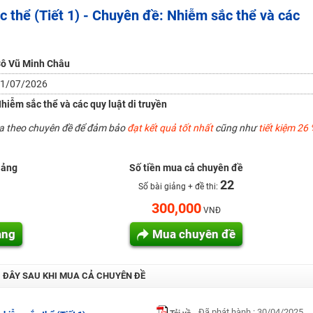
c thể (Tiết 1) - Chuyên đề: Nhiễm sắc thể và các
H ít nhất 25 điểm
 Tuyensinh247 (Từ 16-18/07/2025)
ô Vũ Minh Châu
1/07/2026
năm 2018
hiễm sắc thể và các quy luật di truyền
g lai!
ua theo chuyên đề để đảm bảo
đạt kết quả tốt nhất
cũng như
tiết kiệm 26 
 viên giỏi và nổi tiếng
iảng
Số tiền mua cả chuyên đề
22
Số bài giảng + đề thi:
300,000
VNĐ
ảng
Mua chuyên đề
I ĐÂY SAU KHI MUA CẢ CHUYÊN ĐỀ
Đã phát hành : 30/04/2025