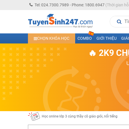
Tel: 024.7300.7989 - Phone: 1800.6947
(Thời gian hỗ
Học trực tuyến lớp 10 các môn Toán - Lý - Hóa - Văn - An
CHỌN KHÓA HỌC
COMBO
GIỚI THIỆU
GIÁ
Học trực tuyến lớp 11 đủ môn cùng Thầy Cô giỏi, nổi tiế
🔥 2K9 CH
Học online trực tuyến cấp Tiểu học và THCS năm học 2
Học online lớp 5 cùng thầy cô giáo giỏi, nổi tiếng
Học online lớp 7 cùng thầy cô giáo giỏi
Học online lớp 6 cùng thầy cô giỏi, nổi tiếng
Học online lớp 8 cùng thầy cô giáo giỏi
2K13! Bứt Phá Lớp 5 Năm Học 2023 - 2024
Học online lớp 4 cùng thầy cô giáo giỏi, nổi tiếng
Học online lớp 3 cùng thầy cô giáo giỏi, nổi tiếng
Học online lớp 2 với thầy cô giáo giỏi, nổi tiếng