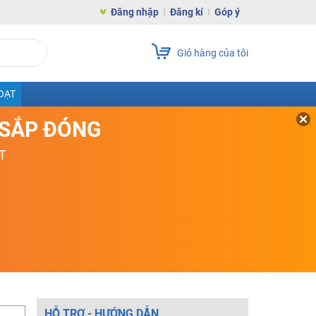
Đăng nhập
Đăng kí
Góp ý
Giỏ hàng của tôi
OẠT
D SẮP ĐÓNG
T
HỖ TRỢ - HƯỚNG DẪN