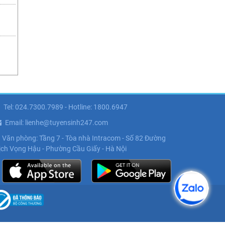
Tel: 024.7300.7989 - Hotline: 1800.6947
Email: lienhe@tuyensinh247.com
Văn phòng: Tầng 7 - Tòa nhà Intracom - Số 82 Đường
ịch Vọng Hậu - Phường Cầu Giấy - Hà Nội