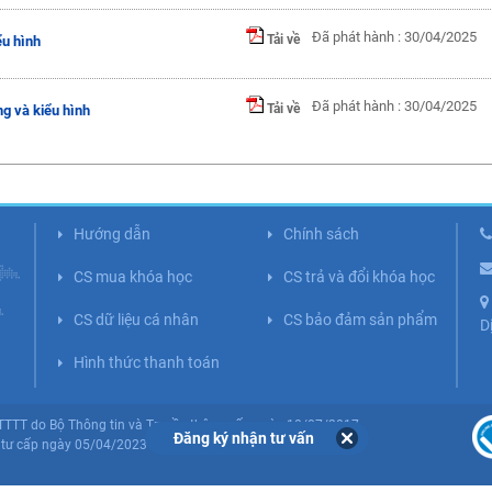
Đã phát hành : 30/04/2025
Tải về
ểu hình
Đã phát hành : 30/04/2025
Tải về
g và kiểu hình
Hướng dẫn
Chính sách
CS mua khóa học
CS trả và đổi khóa học
CS dữ liệu cá nhân
CS bảo đảm sản phẩm
D
Hình thức thanh toán
BTTTT do Bộ Thông tin và Truyền thông cấp ngày 10/07/2017.
Đăng ký nhận tư vấn
tư cấp ngày 05/04/2023 (Lần 5).