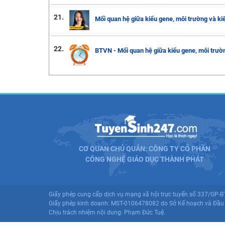
21.
Mối quan hệ giữa kiểu gene, môi trường và ki
22.
BTVN - Mối quan hệ giữa kiểu gene, môi trườn
CƠ QUAN CHỦ QUẢN: CÔNG TY CỔ PHẦN
CÔNG NGHỆ GIÁO DỤC THÀNH PHÁT
Giấy phép cung cấp dịch vụ mạng xã hội trực tuyến số 337/GP-
Giấy phép kinh doanh: MST-0106478082 do Sở Kế hoạch và Đầu 
Chịu trách nhiệm nội dung: Phạm Đức Tuệ.