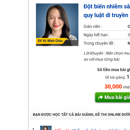
Đột biến nhiễm sắ
2K6! Lộ Trình Sun 2024 - Ba bước luyện thi TN THPT - Đ
quy luật di truyền
Hot! Lễ hội đồng giá 449K - 499K toàn bộ khoá học tại
Khuyến Mãi Khoá Học 1K Chỉ Từ 11-13/09/2024
Giáo viên :
C
Đồng giá khóa học 499K - 399K (13/11-15/11)
Ngày hết hạn :
3
Khai giảng các khóa lớp 9 Toán - Lý - Hóa - Văn - Anh 
Trong chuyên đề :
N
Khai giảng khóa Ngữ văn 7 - xây nền vững chắc cho tươn
Lời khuyên : Nên chọn m
so với mua từng bài.
Luyện thi vào lớp 10 môn Toán, Văn, Hóa, Anh, Lý với giáo
Số tiền mua bài g
1
Số bài giảng:
30,000
VNĐ
Mua bài gi
BẠN ĐƯỢC HỌC TẤT CẢ BÀI GIẢNG, ĐỀ THI ONLINE DƯỚ
1.