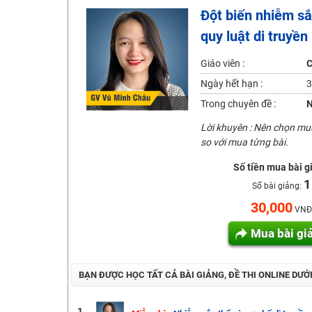
Đột biến nhiễm sắ
2K6! Lộ Trình Sun 2024 - Ba bước luyện thi TN THPT - Đ
quy luật di truyền
Hot! Lễ hội đồng giá 449K - 499K toàn bộ khoá học tại
Khuyến Mãi Khoá Học 1K Chỉ Từ 11-13/09/2024
Giáo viên :
C
Đồng giá khóa học 499K - 399K (13/11-15/11)
Ngày hết hạn :
3
Khai giảng các khóa lớp 9 Toán - Lý - Hóa - Văn - Anh 
Trong chuyên đề :
N
Khai giảng khóa Ngữ văn 7 - xây nền vững chắc cho tươn
Lời khuyên : Nên chọn m
so với mua từng bài.
Luyện thi vào lớp 10 môn Toán, Văn, Hóa, Anh, Lý với giáo
Số tiền mua bài g
1
Số bài giảng:
30,000
VNĐ
Mua bài gi
BẠN ĐƯỢC HỌC TẤT CẢ BÀI GIẢNG, ĐỀ THI ONLINE DƯỚ
1.