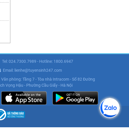
Tel: 024.7300.7989 - Hotline: 1800.6947
Email: lienhe@tuyensinh247.com
Văn phòng: Tầng 7 - Tòa nhà Intracom - Số 82 Đường
ịch Vọng Hậu - Phường Cầu Giấy - Hà Nội