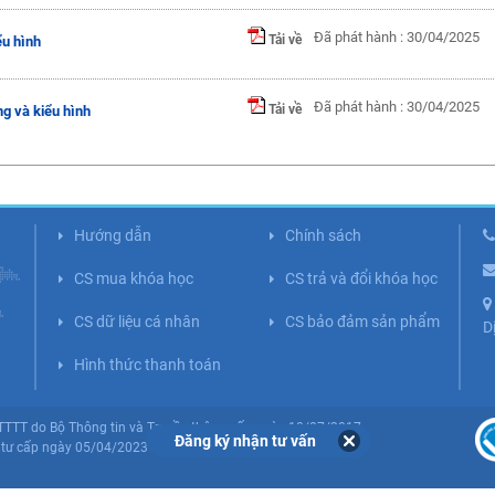
Đã phát hành : 30/04/2025
Tải về
ểu hình
Đã phát hành : 30/04/2025
Tải về
g và kiểu hình
Hướng dẫn
Chính sách
CS mua khóa học
CS trả và đổi khóa học
CS dữ liệu cá nhân
CS bảo đảm sản phẩm
D
Hình thức thanh toán
BTTTT do Bộ Thông tin và Truyền thông cấp ngày 10/07/2017.
Đăng ký nhận tư vấn
tư cấp ngày 05/04/2023 (Lần 5).