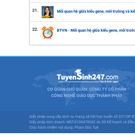
21.
Mối quan hệ giữa kiểu gene, môi trường và ki
22.
BTVN - Mối quan hệ giữa kiểu gene, môi trườn
CƠ QUAN CHỦ QUẢN: CÔNG TY CỔ PHẦN
CÔNG NGHỆ GIÁO DỤC THÀNH PHÁT
Giấy phép cung cấp dịch vụ mạng xã hội trực tuyến số 337/GP-
Giấy phép kinh doanh: MST-0106478082 do Sở Kế hoạch và Đầu 
Chịu trách nhiệm nội dung: Phạm Đức Tuệ.