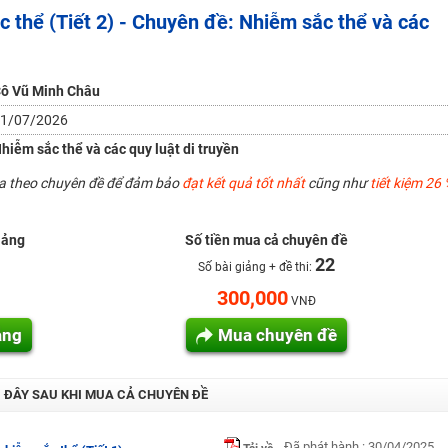
c thể (Tiết 2) - Chuyên đề: Nhiễm sắc thể và các
H ít nhất 25 điểm
 Tuyensinh247 (Từ 16-18/07/2025)
ô Vũ Minh Châu
1/07/2026
năm 2018
hiễm sắc thể và các quy luật di truyền
g lai!
ua theo chuyên đề để đảm bảo
đạt kết quả tốt nhất
cũng như
tiết kiệm 26 
 viên giỏi và nổi tiếng
iảng
Số tiền mua cả chuyên đề
22
Số bài giảng + đề thi:
300,000
VNĐ
ảng
Mua chuyên đề
I ĐÂY SAU KHI MUA CẢ CHUYÊN ĐỀ
Đã phát hành : 30/04/2025