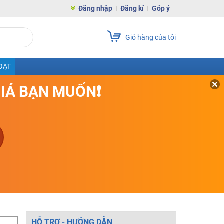
Đăng nhập
Đăng kí
Góp ý
Giỏ hàng của tôi
OẠT
GIÁ BẠN MUỐN❗
HỖ TRỢ - HƯỚNG DẪN