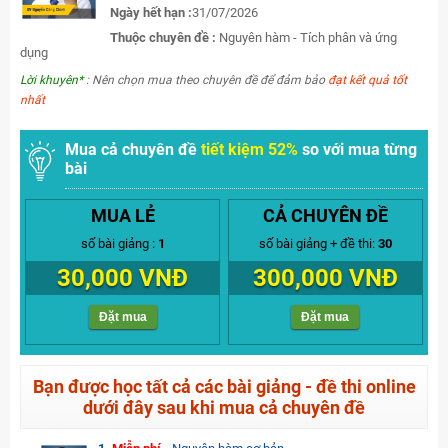
Ngày hết hạn :
31/07/2026
Thuộc chuyên đề :
Nguyên hàm - Tích phân và ứng
dụng
Lời khuyên*
: Nên chọn mua theo chuyên đề để đảm bảo
đạt kết quả tốt
nhất
Mua cả chuyên đề
tiết kiệm 52%
so với mua từng
bài
MUA LẺ
CẢ CHUYÊN ĐỀ
số bài giảng :
1
số bài giảng + đề thi:
30
30,000 VNĐ
300,000 VNĐ
Đặt mua
Đặt mua
Bạn được học tất cả các bài giảng - đề thi online
dưới đây sau khi mua cả chuyên đề