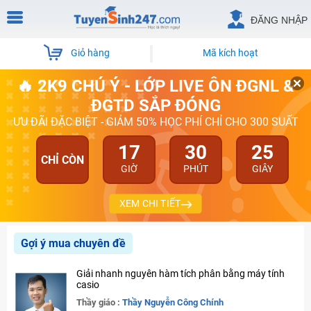
ĐĂNG NHẬP
Giỏ hàng
Mã kích hoạt
🔥 2K9 CHÚ Ý - LỚP LIVE ÔN ĐGNL &
ĐGTD SẮP ĐÓNG
ƯU ĐÃI ĐẶC BIỆT - GIẢM 50% HỌC PHÍ CHỈ CHO 300 SUẤT
17
30
25
CHỈ CÒN
GIỜ
PHÚT
GIÂY
XEM CHI TIẾT
Gợi ý mua chuyên đề
Giải nhanh nguyên hàm tích phân bằng máy tính
casio
Thầy giáo :
Thầy Nguyễn Công Chính