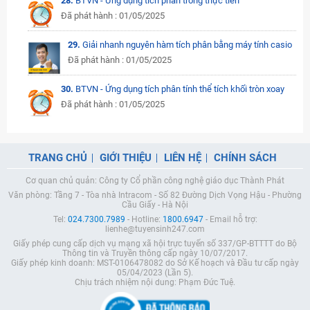
28.
BTVN - Ứng dụng tích phân trong thực tiễn
Đã phát hành : 01/05/2025
29.
Giải nhanh nguyên hàm tích phân bằng máy tính casio
Đã phát hành : 01/05/2025
30.
BTVN - Ứng dụng tích phân tính thể tích khối tròn xoay
Đã phát hành : 01/05/2025
TRANG CHỦ
GIỚI THIỆU
LIÊN HỆ
CHÍNH SÁCH
Cơ quan chủ quản: Công ty Cổ phần công nghệ giáo dục Thành Phát
Văn phòng: Tầng 7 - Tòa nhà Intracom - Số 82 Đường Dịch Vọng Hậu - Phường
Cầu Giấy - Hà Nội
Tel:
024.7300.7989
- Hotline:
1800.6947
- Email hỗ trợ:
lienhe@tuyensinh247.com
Giấy phép cung cấp dịch vụ mạng xã hội trực tuyến số 337/GP-BTTTT do Bộ
Thông tin và Truyền thông cấp ngày 10/07/2017.
Giấy phép kinh doanh: MST-0106478082 do Sở Kế hoạch và Đầu tư cấp ngày
05/04/2023 (Lần 5).
Chịu trách nhiệm nội dung: Phạm Đức Tuệ.