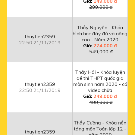
Giá:
149,000 đ
299,000 đ
Thầy Nguyên - Khóa
hình học đầy đủ và nâng
thuytien2359
cao - Năm 2020
22:50 21/11/2019
Giá:
274,000 đ
549,000 đ
Thầy Hải - Khóa luyện
đề thi THPT quốc gia
thuytien2359
môn sinh năm 2020 - có
22:50 21/11/2019
video chữa
Giá:
249,000 đ
499,000 đ
Thầy Cường - Khóa nền
tảng môn Toán lớp 12 -
thuytien2359
năm 2020