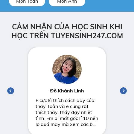
Môn Toán
Môn Anh
CẢM NHẬN CỦA HỌC SINH KHI
HỌC TRÊN TUYENSINH247.COM
n
Đỗ Khánh Linh
Ng
hờ
E cực kì thích cách dạy của
Cảm ơn
 tốc
thầy Toản và e cũng rất
về bom
v Từ
thích thầy, thầy dạy nhiệt
vật lí. Khi em đã lên mạng
ng bài
tình. Em bị mất gốc lí 10 nên
để xem
ô e k
lo quá may mà xem các bài
đích c
hầy e
giảng của thầy em có thể
số mà