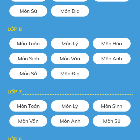
THPTQG môn Anh – cô Trần Phượng
Môn Sử
Môn Địa
Luyện đề kiểm tra HK1 môn Sử lớp
LỚP 8
12 - Cô Lê Thị Thu
Môn Toán
Môn Lý
Môn Hóa
Phong trào dân tộc dân chủ 1936 -
Môn Sinh
Môn Văn
Môn Anh
1939 - Sử 12 - Thầy Hồ Như Hiển
Môn Sử
Môn Địa
Thiên nhiên phân hóa đa dạng - Địa
lí 12 - Thầy Vũ Hải Nam
LỚP 7
Môn Toán
Môn Lý
Môn Sinh
Công dân với các quyền tự do cơ
bản - Cô Đoàn Thị Vành Khuyên
Môn Văn
Môn Anh
Môn Sử
LỚP 6