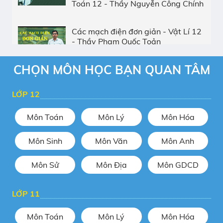
Toán 12 - Thầy Nguyễn Công Chính
Các mạch điện đơn giản - Vật Lí 12
- Thầy Phạm Quốc Toản
CHỌN MÔN HỌC BẠN QUAN TÂM
Công suất trong mạch điện xoay
chiều - Vật Lí 12 - Thầy Vũ Thế Anh
LỚP 12
Môn Toán
Môn Lý
Môn Hóa
Ôn tập học kì 1 - Hóa 12 - Thầy
Phạm Thanh Tùng
Môn Sinh
Môn Văn
Môn Anh
Môn Sử
Môn Địa
Môn GDCD
Bài tập về điện phân - Hóa 12 -
Thầy giáo Đặng Xuân Chất
LỚP 11
Bài tập di truyền liên kết với giới
Môn Toán
Môn Lý
Môn Hóa
tính – Sinh 12 - Thầy Nguyễn Đức