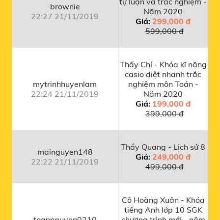
tự luận và trắc nghiệm -
brownie
Năm 2020
22:27 21/11/2019
Giá:
299,000 đ
599,000 đ
Thấy Chí - Khóa kĩ năng
casio diệt nhanh trắc
mytrinhhuyenlam
nghiệm môn Toán -
22:24 21/11/2019
Năm 2020
Giá:
199,000 đ
399,000 đ
Thầy Quang - Lịch sử 8
mainguyen148
Giá:
249,000 đ
22:22 21/11/2019
499,000 đ
Cô Hoàng Xuân - Khóa
tiếng Anh lớp 10 SGK
toannguyen0210
chương trình mới - năm