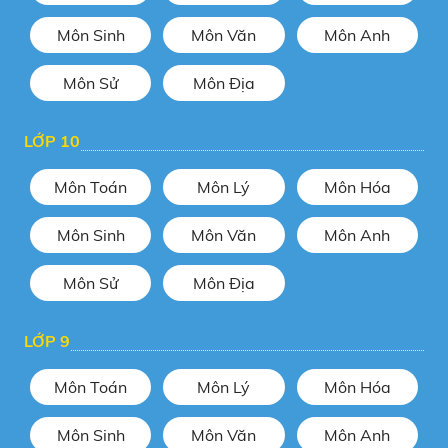
Hải
Môn Sinh
Môn Văn
Môn Anh
Tổng ôn di truyền học quần thể -
Môn Sử
Môn Địa
Sinh 12 - Thầy Kiều Vũ Mạnh
LỚP 10
Luyện tập viết đoạn văn nghị luận -
Ngữ Văn 12 - Cô Phạm Thị Thu
Môn Toán
Môn Lý
Môn Hóa
Phương
Môn Sinh
Môn Văn
Môn Anh
Kiểm tra cuối học kì 1 - Tiếng Anh
12 - Giáo viên : Nguyễn Kim Long
Môn Sử
Môn Địa
LỚP 9
Sự phối hợp giữa các thì trong mệnh
đề - Cô Hoàng Xuân
Môn Toán
Môn Lý
Môn Hóa
Môn Sinh
Môn Văn
Môn Anh
Bài tập Tổng hợp 12 thì - Luyện thi