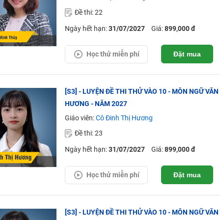
Đề thi: 22
Ngày hết hạn:
31/07/2027
Giá:
899,000 đ
Học thử miễn phí
Đặt mua
[S3] - LUYỆN ĐỀ THI THỬ VÀO 10 - MÔN NGỮ VĂN 
HƯƠNG - NĂM 2027
Giáo viên:
Cô Đinh Thị Hương
Đề thi: 23
Ngày hết hạn:
31/07/2027
Giá:
899,000 đ
Học thử miễn phí
Đặt mua
[S3] - LUYỆN ĐỀ THI THỬ VÀO 10 - MÔN NGỮ VĂ