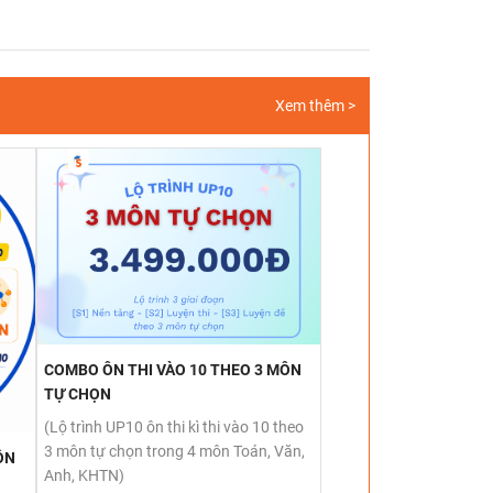
Xem thêm >
COMBO ÔN THI VÀO 10 THEO 3 MÔN
TỰ CHỌN
(Lộ trình UP10 ôn thi kì thi vào 10 theo
3 môn tự chọn trong 4 môn Toán, Văn,
ÔN
Anh, KHTN)