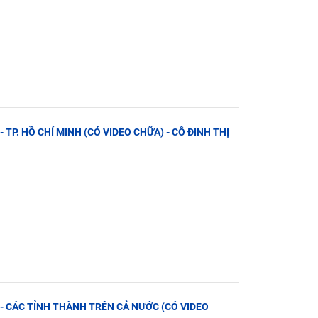
- TP. HỒ CHÍ MINH (CÓ VIDEO CHỮA) - CÔ ĐINH THỊ
N - CÁC TỈNH THÀNH TRÊN CẢ NƯỚC (CÓ VIDEO