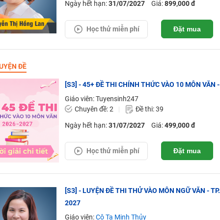
Ngày hết hạn:
31/07/2027
Giá:
899,000 đ
Học thử miễn phí
Đặt mua
UYỆN ĐỀ
[S3] - 45+ ĐỀ THI CHÍNH THỨC VÀO 10 MÔN VĂN - 
Giáo viên: Tuyensinh247
Chuyên đề: 2
Đề thi: 39
Ngày hết hạn:
31/07/2027
Giá:
499,000 đ
Học thử miễn phí
Đặt mua
[S3] - LUYỆN ĐỀ THI THỬ VÀO MÔN NGỮ VĂN - TP
2027
Giáo viên:
Cô Tạ Minh Thủy