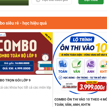
o siêu rẻ - học hiệu quả
BO TRỌN GÓI LỚP 9
cả các khóa học tất cả các môn lớp
COMBO ÔN THI VÀO 10 THEO 4 M
TOÁN, VĂN, ANH, KHTN