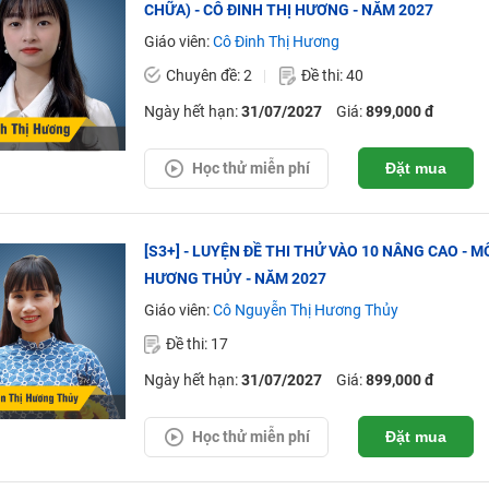
CHỮA) - CÔ ĐINH THỊ HƯƠNG - NĂM 2027
Giáo viên:
Cô Đinh Thị Hương
Chuyên đề: 2
Đề thi: 40
Ngày hết hạn:
31/07/2027
Giá:
899,000 đ
Học thử miễn phí
Đặt mua
[S3+] - LUYỆN ĐỀ THI THỬ VÀO 10 NÂNG CAO - 
HƯƠNG THỦY - NĂM 2027
Giáo viên:
Cô Nguyễn Thị Hương Thủy
Đề thi: 17
Ngày hết hạn:
31/07/2027
Giá:
899,000 đ
Học thử miễn phí
Đặt mua