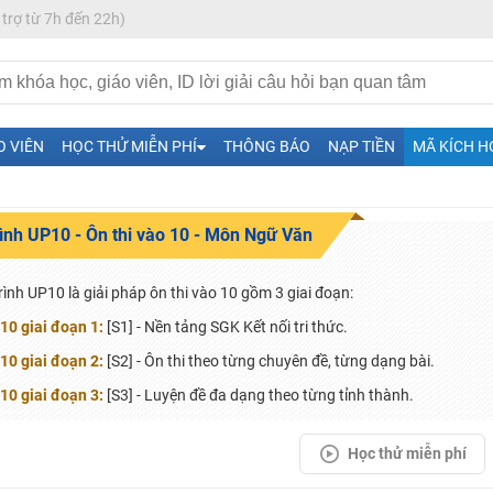
 trợ từ 7h đến 22h)
O VIÊN
HỌC THỬ MIỄN PHÍ
THÔNG BÁO
NẠP TIỀN
MÃ KÍCH H
rình UP10 - Ôn thi vào 10 - Môn Ngữ Văn
H ít nhất 25 điểm
 Tuyensinh247 (Từ 16-18/07/2025)
rình UP10 là giải pháp ôn thi vào 10 gồm 3 giai đoạn:
10 giai đoạn 1:
[S1] - Nền tảng SGK Kết nối tri thức.
10 giai đoạn 2:
[S2] - Ôn thi theo từng chuyên đề, từng dạng bài.
năm 2018
10 giai đoạn 3:
[S3] - Luyện đề đa dạng theo từng tỉnh thành.
g lai!
Học thử miễn phí
 viên giỏi và nổi tiếng