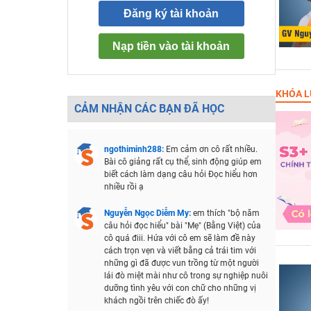
Đăng ký tài khoản
Nạp tiền vào tài khoản
KHÓA L
CẢM NHẬN CÁC BẠN ĐÃ HỌC
ngothiminh288:
Em cảm ơn cô rất nhiều.
Bài cô giảng rất cụ thể, sinh động giúp em
biết cách làm dạng câu hỏi Đọc hiểu hơn
nhiều rồi ạ
Nguyễn Ngọc Diễm My:
em thích "bộ năm
câu hỏi đọc hiểu" bài "Mẹ" (Bằng Việt) của
cô quá điii. Hứa với cô em sẽ làm đề này
cách trọn vẹn và viết bằng cả trái tim với
những gì đã được vun trồng từ một người
lái đò miệt mài như cô trong sự nghiệp nuôi
dưỡng tình yêu với con chữ cho những vị
khách ngồi trên chiếc đò ấy!