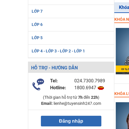
Khóa
LỚP 7
KHÓA N
LỚP 6
LỚP 5
LỚP 4 - LỚP 3 - LỚP 2 - LỚP 1
HỖ TRỢ - HƯỚNG DẪN
Tel:
024.7300.7989
Hotline:
1800.6947
KHÓA L
(Thời gian hỗ trợ từ
7h
đến
22h
)
Email:
lienhe@tuyensinh247.com
Đăng nhập