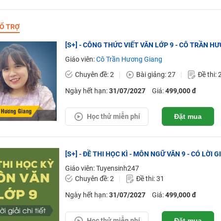
Ổ TRỢ
[S+] - CÔNG THỨC VIẾT VĂN LỚP 9 - CÔ TRẦN H
Giáo viên:
Cô Trần Hương Giang
Chuyên đề: 2
Bài giảng: 27
Đề thi: 
Ngày hết hạn:
31/07/2027
Giá:
499,000 đ
Học thử miễn phí
Đặt mua
[S+] - ĐỀ THI HỌC KÌ - MÔN NGỮ VĂN 9 - CÓ LỜI G
Giáo viên: Tuyensinh247
Chuyên đề: 2
Đề thi: 31
Ngày hết hạn:
31/07/2027
Giá:
499,000 đ
Học thử miễn phí
Đặt mua