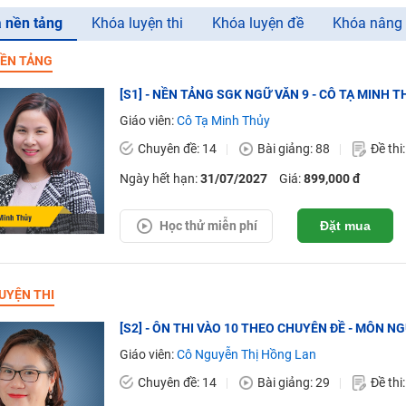
 nền tảng
Khóa luyện thi
Khóa luyện đề
Khóa nâng
ỀN TẢNG
[S1] - NỀN TẢNG SGK NGỮ VĂN 9 - CÔ TẠ MINH T
Giáo viên:
Cô Tạ Minh Thủy
Chuyên đề: 14
Bài giảng: 88
Đề thi
Ngày hết hạn:
31/07/2027
Giá:
899,000 đ
Học thử miễn phí
Đặt mua
UYỆN THI
[S2] - ÔN THI VÀO 10 THEO CHUYÊN ĐỀ - MÔN N
Giáo viên:
Cô Nguyễn Thị Hồng Lan
Chuyên đề: 14
Bài giảng: 29
Đề thi