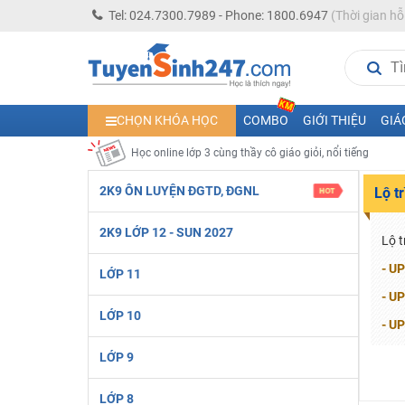
Học online lớp 7 cùng thầy cô giáo giỏi
Tel: 024.7300.7989 - Phone: 1800.6947
(Thời gian hỗ
Học online lớp 6 cùng thầy cô giỏi, nổi tiếng
Học online lớp 8 cùng thầy cô giáo giỏi
2K13! Bứt Phá Lớp 5 Năm Học 2023 - 2024
CHỌN KHÓA HỌC
COMBO
GIỚI THIỆU
GIÁ
Học online lớp 4 cùng thầy cô giáo giỏi, nổi tiếng
Học online lớp 3 cùng thầy cô giáo giỏi, nổi tiếng
Học online lớp 2 với thầy cô giáo giỏi, nổi tiếng
2K9 ÔN LUYỆN ĐGTD, ĐGNL
Lộ t
2K6! Lộ Trình Sun 2024 - Ba bước luyện thi TN THPT - Đ
2K9 LỚP 12 - SUN 2027
Hot! Lễ hội đồng giá 449K - 499K toàn bộ khoá học tại
Lộ t
Khuyến Mãi Khoá Học 1K Chỉ Từ 11-13/09/2024
- UP
LỚP 11
Đồng giá khóa học 499K - 399K (13/11-15/11)
- UP
LỚP 10
Khai giảng các khóa lớp 9 Toán - Lý - Hóa - Văn - Anh 
- UP
Khai giảng khóa Ngữ văn 7 - xây nền vững chắc cho tươn
LỚP 9
Luyện thi vào lớp 10 môn Toán, Văn, Hóa, Anh, Lý với giáo
LỚP 8