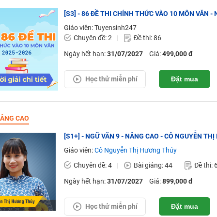
[S3] - 86 ĐỀ THI CHÍNH THỨC VÀO 10 MÔN VĂN - N
Giáo viên: Tuyensinh247
Chuyên đề: 2
Đề thi: 86
Ngày hết hạn:
31/07/2027
Giá:
499,000 đ
Học thử miễn phí
Đặt mua
ÂNG CAO
[S1+] - NGỮ VĂN 9 - NÂNG CAO - CÔ NGUYỄN TH
Giáo viên:
Cô Nguyễn Thị Hương Thủy
Chuyên đề: 4
Bài giảng: 44
Đề thi: 
Ngày hết hạn:
31/07/2027
Giá:
899,000 đ
Học thử miễn phí
Đặt mua