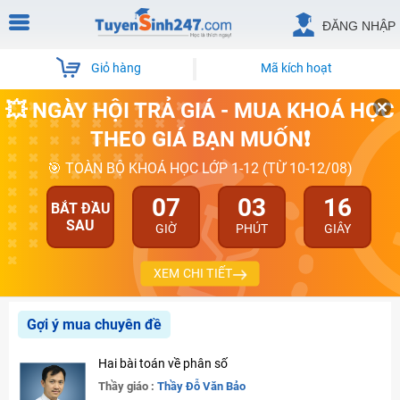
ĐĂNG NHẬP
Giỏ hàng
Mã kích hoạt
💥 NGÀY HỘI TRẢ GIÁ - MUA KHOÁ HỌC
THEO GIÁ BẠN MUỐN❗
🎯 TOÀN BỘ KHOÁ HỌC LỚP 1-12 (TỪ 10-12/08)
07
03
16
BẮT ĐẦU
SAU
GIỜ
PHÚT
GIÂY
XEM CHI TIẾT
Gợi ý mua chuyên đề
Hai bài toán về phân số
Thầy giáo :
Thầy Đỗ Văn Bảo