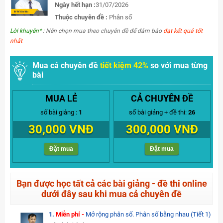
Ngày hết hạn :
31/07/2026
Thuộc chuyên đề :
Phân số
Lời khuyên*
: Nên chọn mua theo chuyên đề để đảm bảo
đạt kết quả tốt
nhất
Mua cả chuyên đề
tiết kiệm 42%
so với mua từng
bài
MUA LẺ
CẢ CHUYÊN ĐỀ
số bài giảng :
1
số bài giảng + đề thi:
26
30,000 VNĐ
300,000 VNĐ
Đặt mua
Đặt mua
Bạn được học tất cả các bài giảng - đề thi online
dưới đây sau khi mua cả chuyên đề
1.
Miễn phí -
Mở rộng phân số. Phân số bằng nhau (Tiết 1)