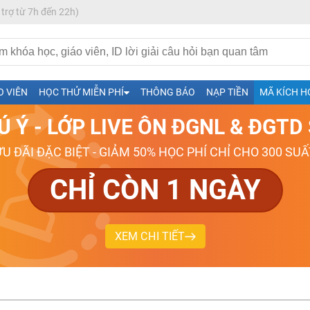
 trợ từ 7h đến 22h)
h- Sinh-Sử-Địa cùng Thầy Cô giỏi, nổi tiếng
O VIÊN
HỌC THỬ MIỄN PHÍ
THÔNG BÁO
NẠP TIỀN
MÃ KÍCH H
ng
Ú Ý - LỚP LIVE ÔN ĐGNL & ĐGT
026-2027
ƯU ĐÃI ĐẶC BIỆT - GIẢM 50% HỌC PHÍ CHỈ CHO 300 SUẤ
CHỈ CÒN 1 NGÀY
XEM CHI TIẾT