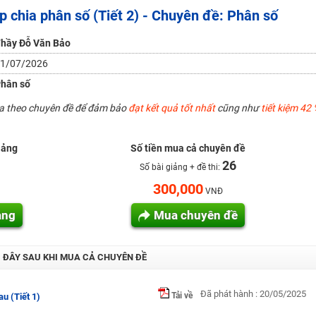
 chia phân số (Tiết 2) - Chuyên đề: Phân số
H ít nhất 25 điểm
 Tuyensinh247 (Từ 16-18/07/2025)
hầy Đỗ Văn Bảo
1/07/2026
hân số
năm 2018
ua theo chuyên đề để đảm bảo
đạt kết quả tốt nhất
cũng như
tiết kiệm 42 
g lai!
 viên giỏi và nổi tiếng
iảng
Số tiền mua cả chuyên đề
26
Số bài giảng + đề thi:
300,000
VNĐ
ảng
Mua chuyên đề
I ĐÂY SAU KHI MUA CẢ CHUYÊN ĐỀ
Đã phát hành : 20/05/2025
Tải về
u (Tiết 1)