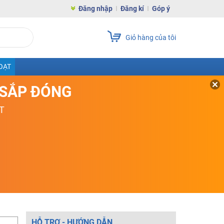
Đăng nhập
Đăng kí
Góp ý
Giỏ hàng của tôi
OẠT
D SẮP ĐÓNG
T
HỖ TRỢ - HƯỚNG DẪN