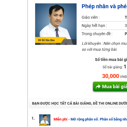
Phép nhân và phép
2K6! Lộ Trình Sun 2024 - Ba bước luyện thi TN THPT - Đ
Hot! Lễ hội đồng giá 449K - 499K toàn bộ khoá học tại
Giáo viên :
T
Khuyến Mãi Khoá Học 1K Chỉ Từ 11-13/09/2024
Ngày hết hạn :
3
Đồng giá khóa học 499K - 399K (13/11-15/11)
Trong chuyên đề :
P
Khai giảng các khóa lớp 9 Toán - Lý - Hóa - Văn - Anh 
Lời khuyên : Nên chọn m
Khai giảng khóa Ngữ văn 7 - xây nền vững chắc cho tươn
so với mua từng bài.
Luyện thi vào lớp 10 môn Toán, Văn, Hóa, Anh, Lý với giáo
Số tiền mua bài g
1
Số bài giảng:
30,000
VNĐ
Mua bài gi
BẠN ĐƯỢC HỌC TẤT CẢ BÀI GIẢNG, ĐỀ THI ONLINE DƯỚ
1.
Miễn phí -
Mở rộng phân số. Phân số bằng nha