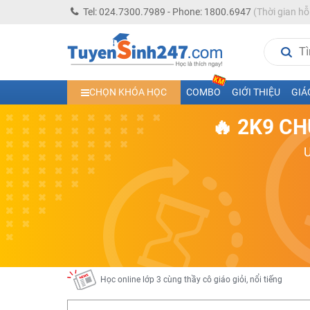
Tel: 024.7300.7989 - Phone: 1800.6947
(Thời gian hỗ
Học trực tuyến lớp 10 các môn Toán - Lý - Hóa - Văn - An
CHỌN KHÓA HỌC
COMBO
GIỚI THIỆU
GIÁ
Học trực tuyến lớp 11 đủ môn cùng Thầy Cô giỏi, nổi tiế
🔥 2K9 CH
Học online trực tuyến cấp Tiểu học và THCS năm học 2
Học online lớp 5 cùng thầy cô giáo giỏi, nổi tiếng
Học online lớp 7 cùng thầy cô giáo giỏi
Học online lớp 6 cùng thầy cô giỏi, nổi tiếng
Học online lớp 8 cùng thầy cô giáo giỏi
2K13! Bứt Phá Lớp 5 Năm Học 2023 - 2024
Học online lớp 4 cùng thầy cô giáo giỏi, nổi tiếng
Học online lớp 3 cùng thầy cô giáo giỏi, nổi tiếng
Học online lớp 2 với thầy cô giáo giỏi, nổi tiếng