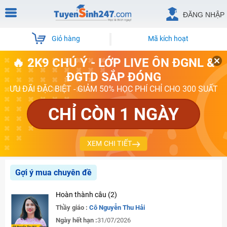
ĐĂNG NHẬP
Giỏ hàng
Mã kích hoạt
🔥 2K9 CHÚ Ý - LỚP LIVE ÔN ĐGNL &
ĐGTD SẮP ĐÓNG
ƯU ĐÃI ĐẶC BIỆT - GIẢM 50% HỌC PHÍ CHỈ CHO 300 SUẤT
CHỈ CÒN 1 NGÀY
XEM CHI TIẾT
Gợi ý mua chuyên đề
Hoàn thành câu (2)
Thầy giáo :
Cô Nguyễn Thu Hải
Ngày hết hạn :
31/07/2026