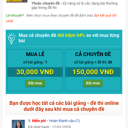
Thuộc chuyên đề :
Kỹ năng xử lý các dạng bài thường
gặp trong đề thi
Lời khuyên*
: Nên chọn mua theo chuyên đề để đảm bảo
đạt kết quả tốt
nhất
Mua cả chuyên đề
tiết kiệm 64%
so với mua từng
bài
MUA LẺ
CẢ CHUYÊN ĐỀ
số bài giảng :
1
số bài giảng + đề thi:
20
30,000 VNĐ
150,000 VNĐ
Đặt mua
Đặt mua
Bạn được học tất cả các bài giảng - đề thi online
dưới đây sau khi mua cả chuyên đề
1.
Miễn phí -
Hoàn thành câu (1)
Đã phát hành : 12/01/2026