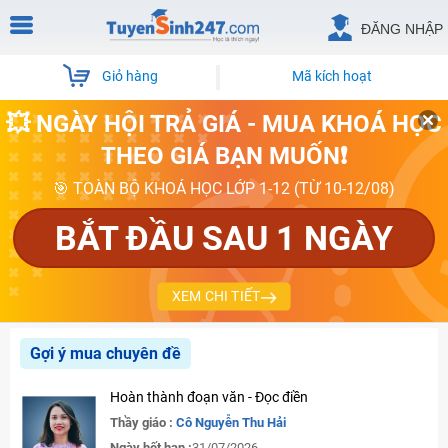
ĐĂNG NHẬP
Giỏ hàng
Mã kích hoạt
💥 NGÀY HỘI TRẢ GIÁ - MUA KHOÁ HỌC
THEO GIÁ BẠN MUỐN❗
🎯 TOÀN BỘ KHOÁ HỌC LỚP 1-12 (TỪ 10-12/08)
BẮT ĐẦU SAU 1 NGÀY
XEM CHI TIẾT
Gợi ý mua chuyên đề
Hoàn thành đoạn văn - Đọc điền
Thầy giáo :
Cô Nguyễn Thu Hải
Ngày hết hạn :
31/07/2026