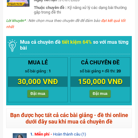
Thuộc chuyên đề :
Kỹ năng xử lý các dạng bài thường
gặp trong đề thi
Lời khuyên*
: Nên chọn mua theo chuyên đề để đảm bảo
đạt kết quả tốt
nhất
Mua cả chuyên đề
tiết kiệm 64%
so với mua từng
bài
MUA LẺ
CẢ CHUYÊN ĐỀ
số bài giảng :
1
số bài giảng + đề thi:
20
30,000 VNĐ
150,000 VNĐ
Đặt mua
Đặt mua
Bạn được học tất cả các bài giảng - đề thi online
dưới đây sau khi mua cả chuyên đề
1.
Miễn phí -
Hoàn thành câu (1)